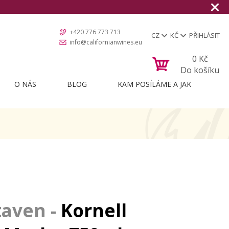
+420 776 773 713
CZ
KČ
PŘIHLÁSIT
info@californianwines.eu
0
Kč
Do košíku
O NÁS
BLOG
KAM POSÍLÁME A JAK
Kornell