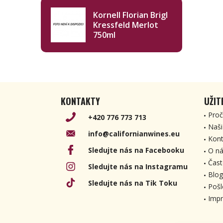
Kornell Florian Brigl
Kressfeld Merlot
750ml
KONTAKTY
UŽIT
Proč
+420 776 773 713
Naši
info@californianwines.eu
Kont
Sledujte nás na Facebooku
O ná
Čast
Sledujte nás na Instagramu
Blog
Sledujte nás na Tik Toku
Pošl
Imp