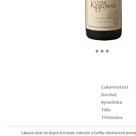
Cukernatost
Dochuť
Kyselinka
Tělo
Tříslovina
Lákavá vůně čerstvých borůvek, ostružin a šeříku obohacená jemným