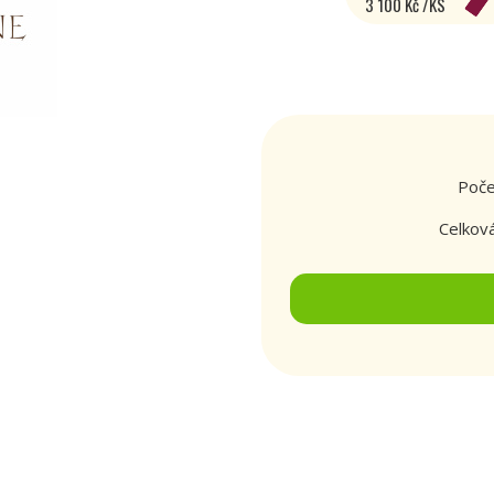
3 100 Kč /KS
Poče
Celkov