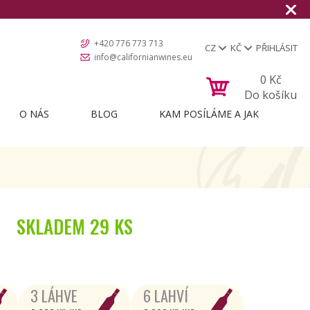
+420 776 773 713
CZ
KČ
PŘIHLÁSIT
info@californianwines.eu
0
Kč
Do košíku
O NÁS
BLOG
KAM POSÍLÁME A JAK
SKLADEM
29 KS
3 LÁHVE
6 LAHVÍ