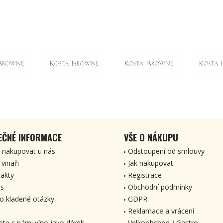
EČNÉ INFORMACE
VŠE O NÁKUPU
 nakupovat u nás
Odstoupení od smlouvy
 vinaři
Jak nakupovat
akty
Registrace
s
Obchodní podmínky
o kladené otázky
GDPR
Reklamace a vrácení
ete s námi víno jako dárek
Velkoobchod / Gastro