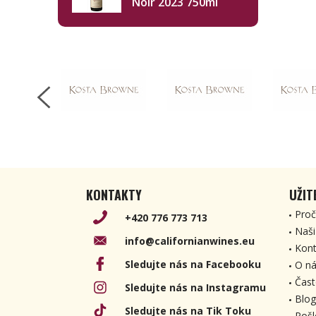
Noir 2023 750ml
KONTAKTY
UŽIT
Proč
+420 776 773 713
Naši
info@californianwines.eu
Kont
Sledujte nás na Facebooku
O ná
Čast
Sledujte nás na Instagramu
Blog
Sledujte nás na Tik Toku
Pošl