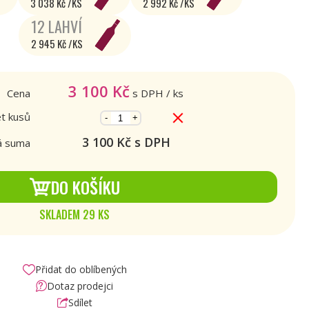
3 038 Kč /KS
2 992 Kč /KS
12 LAHVÍ
2 945 Kč /KS
3 100
Kč
Cena
s DPH
/ ks
t kusů
-
+
3 100
Kč s DPH
á suma
DO KOŠÍKU
SKLADEM 29 KS
Přidat do oblíbených
Dotaz prodejci
Sdílet