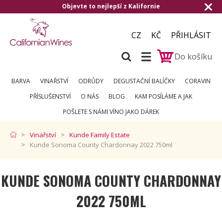
o nejlepší z Kalifornie
Doručení zdarma o
CZ
KČ
PŘIHLÁSIT
Do košíku
BARVA
VINAŘSTVÍ
ODRŮDY
DEGUSTAČNÍ BALÍČKY
CORAVIN
PŘÍSLUŠENSTVÍ
O NÁS
BLOG
KAM POSÍLÁME A JAK
POŠLETE S NÁMI VÍNO JAKO DÁREK
Vinařství
Kunde Family Estate
Kunde Sonoma County Chardonnay 2022 750ml
KUNDE SONOMA COUNTY CHARDONNAY
2022 750ML