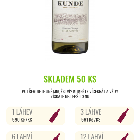
SKLADEM
50 KS
POTŘEBUJETE JINÉ MNOŽSTVÍ? KLIKNĚTE VÍCEKRÁT A VŽDY
ZÍSKÁTE NEJLEPŠÍ CENU
1 LÁHEV
3 LÁHVE
590 Kč /KS
561 Kč /KS
6 LAHVÍ
12 LAHVÍ