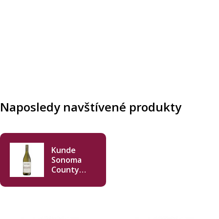
Naposledy navštívené produkty
Kunde
Sonoma
County
Chardonnay
2022 750ml