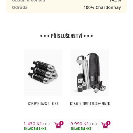
Odrůda
100% Chardonnay
• • • PŘÍSLUŠENSTVÍ • • •
CORAVIN KAPSLE - 6 KS
CORAVIN TIMELESS SIX+ SILVER
1 430
Kč
9 990
Kč
s DPH
s DPH
SKLADEM
34KS
SKLADEM
4KS