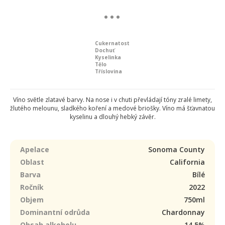
Cukernatost
Dochuť
Kyselinka
Tělo
Tříslovina
Víno světle zlatavé barvy. Na nose i v chuti převládají tóny zralé limety,
žlutého melounu, sladkého koření a medové briošky. Víno má šťavnatou
kyselinu a dlouhý hebký závěr.
Apelace
Sonoma County
Oblast
California
Barva
Bílé
Ročník
2022
Objem
750ml
Dominantní odrůda
Chardonnay
Obsah alkoholu
14,5%