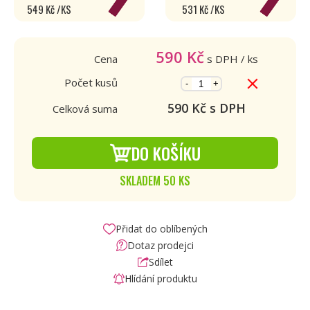
549 Kč /KS
531 Kč /KS
590
Kč
Cena
s DPH
/ ks
Počet kusů
-
+
590
Kč s DPH
Celková suma
DO KOŠÍKU
SKLADEM 50 KS
Přidat do oblíbených
Dotaz prodejci
Sdílet
Hlídání produktu