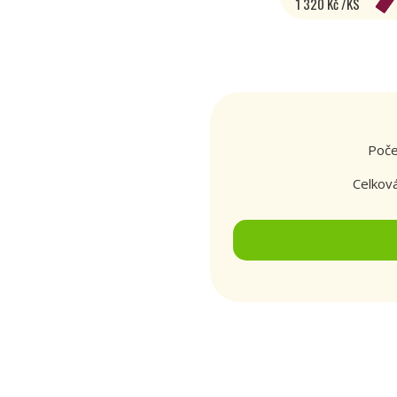
1 320 Kč /KS
Poče
Celkov