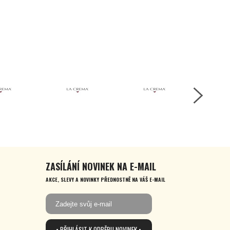
ZASÍLÁNÍ NOVINEK NA E-MAIL
AKCE, SLEVY A NOVINKY PŘEDNOSTNĚ NA VÁŠ E-MAIL
• PŘIHLÁSIT K ODBĚRU NOVINEK •