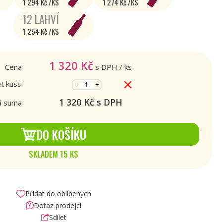
1 294 Kč /KS
1 274 Kč /KS
12 LAHVÍ
1 254 Kč /KS
1 320
Kč
Cena
s DPH
/ ks
t kusů
-
+
1 320
Kč s DPH
á suma
DO KOŠÍKU
SKLADEM 15 KS
Přidat do oblíbených
Dotaz prodejci
Sdílet