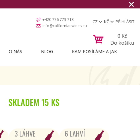
+420 776 773 713
CZ
KČ
PŘIHLÁSIT
info@californianwines.eu
0
Kč
Do košíku
O NÁS
BLOG
KAM POSÍLÁME A JAK
SKLADEM
15 KS
3 LÁHVE
6 LAHVÍ