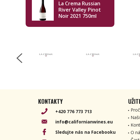
La Crema Russian
River Valley Pinot
Noir 2021 750ml
KONTAKTY
UŽIT
Proč
+420 776 773 713
Naši
info@californianwines.eu
Kont
Sledujte nás na Facebooku
O ná
Čast