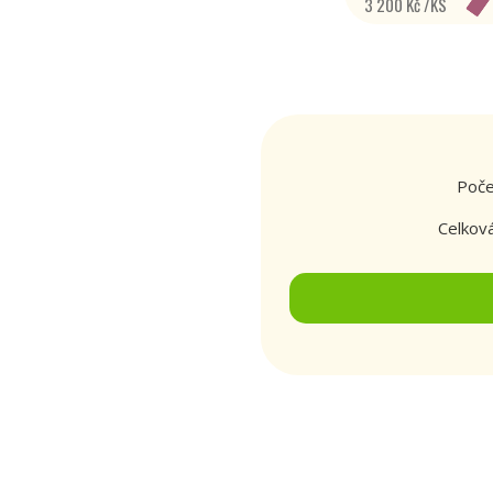
3 200 Kč /KS
Poče
Celkov