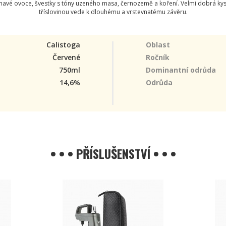
tmavé ovoce, švestky s tóny uzeného masa, černozemě a koření. Velmi dobrá ky
tříslovinou vede k dlouhému a vrstevnatému závěru.
Calistoga
Oblast
Červené
Ročník
750ml
Dominantní odrůda
14,6%
Odrůda
• • • PŘÍSLUŠENSTVÍ • • •