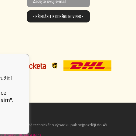
• PŘIHLÁSIT K ODBĚRU NOVINEK •
užití
t
ace
asím".
aně online; v případě technického výpadku pak nejpozději do 48
 stránky
:
BINARGON.cz