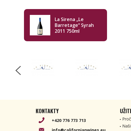
La Sirena „Le
Barretage“ Syrah
2011 750ml
KONTAKTY
UŽIT
Proč
+420 776 773 713
Naši
info@californianwines.eu