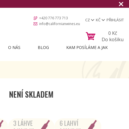
+420 776 773 713
CZ
KČ
PŘIHLÁSIT
info@californianwines.eu
0
Kč
Do košíku
O NÁS
BLOG
KAM POSÍLÁME A JAK
NENÍ SKLADEM
3 LÁHVE
6 LAHVÍ