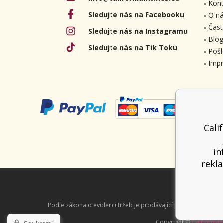
Kont
Sledujte nás na Facebooku
O ná
Čast
Sledujte nás na Instagramu
Blog
Sledujte nás na Tik Toku
Pošl
Imp
Cali
in
rekla
Podle zákona o evidenci tržeb je prodávající povinen vystavit
Copyright ©
Californian