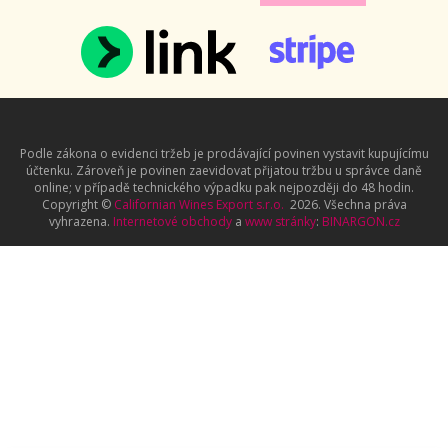
Podle zákona o evidenci tržeb je prodávající povinen vystavit kupujícímu
účtenku. Zároveň je povinen zaevidovat přijatou tržbu u správce daně
online; v případě technického výpadku pak nejpozději do 48 hodin.
Copyright ©
Californian Wines Export s.r.o.
2026. Všechna práva
vyhrazena.
Internetové obchody
a
www stránky
:
BINARGON.cz