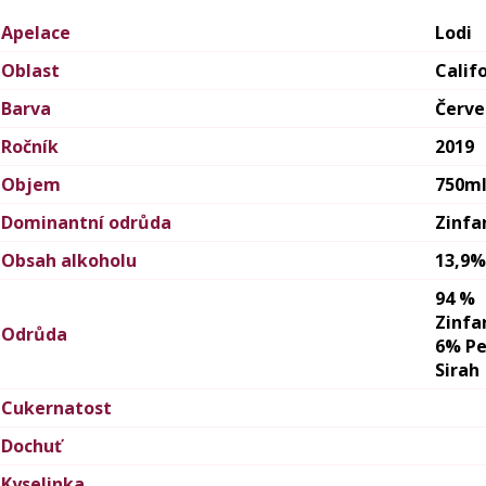
Apelace
Lodi
Oblast
Calif
Barva
Červ
Ročník
2019
Objem
750m
Dominantní odrůda
Zinfa
Obsah alkoholu
13,9%
94 %
Zinfa
Odrůda
6% Pe
Sirah
Cukernatost
Dochuť
Kyselinka