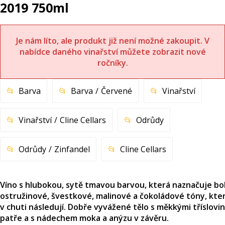
2019 750ml
Je nám líto, ale produkt již není možné zakoupit. V
nabídce daného vinařství můžete zobrazit nové
ročníky.
Barva
Barva
Červené
Vinařství
Vinařství
Cline Cellars
Odrůdy
Odrůdy
Zinfandel
Cline Cellars
Víno s hlubokou, sytě tmavou barvou, která naznačuje b
ostružinové, švestkové, malinové a čokoládové tóny, kte
v chuti následují. Dobře vyvážené tělo s měkkými tříslovi
patře a s nádechem moka a anýzu v závěru.