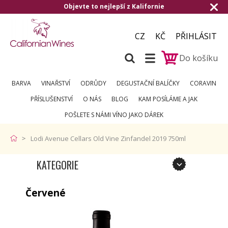
Objevte to nejlepší z Kalifornie
CZ
KČ
PŘIHLÁSIT
Do košíku
BARVA
VINAŘSTVÍ
ODRŮDY
DEGUSTAČNÍ BALÍČKY
CORAVIN
PŘÍSLUŠENSTVÍ
O NÁS
BLOG
KAM POSÍLÁME A JAK
POŠLETE S NÁMI VÍNO JAKO DÁREK
Lodi Avenue Cellars Old Vine Zinfandel 2019 750ml
KATEGORIE
Červené