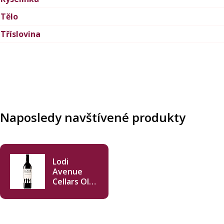
Tělo
Tříslovina
Naposledy navštívené produkty
Lodi
Avenue
Cellars Old
Vine
Zinfandel
2019 750ml