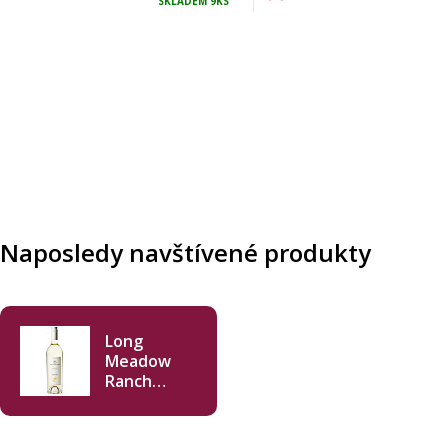
SKLADEM
9KS
Naposledy navštívené produkty
Long
Meadow
Ranch
Sauvignon
Blanc 2024
750ml