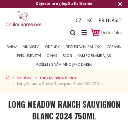
e to nejlepší z Kalifornie
Doručení zdarm
CZ
KČ
PŘIHLÁSIT
Do košíku
BARVA
VINAŘSTVÍ
ODRŮDY
DEGUSTAČNÍ BALÍČKY
CORAVIN
PŘÍSLUŠENSTVÍ
O NÁS
BLOG
KAM POSÍLÁME A JAK
POŠLETE S NÁMI VÍNO JAKO DÁREK
Vinařství
Long Meadow Ranch
Long Meadow Ranch Sauvignon Blanc 2024 750ml
LONG MEADOW RANCH SAUVIGNON
BLANC 2024 750ML