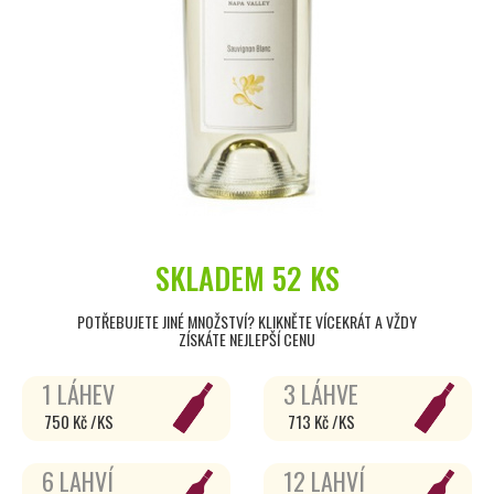
SKLADEM
52 KS
POTŘEBUJETE JINÉ MNOŽSTVÍ? KLIKNĚTE VÍCEKRÁT A VŽDY
ZÍSKÁTE NEJLEPŠÍ CENU
1 LÁHEV
3 LÁHVE
750 Kč /KS
713 Kč /KS
6 LAHVÍ
12 LAHVÍ