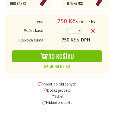
698 Kč /KS
675 Kč /KS
750
Kč
Cena
s DPH
/ ks
Počet kusů
-
+
750
Kč s DPH
Celková suma
DO KOŠÍKU
SKLADEM 52 KS
Přidat do oblíbených
Dotaz prodejci
Sdílet
Hlídání produktu