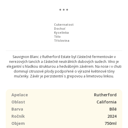
Cukernatost
Dochuť
Kyselinka
Tělo
Tříslovina
Sauvignon Blanc z Rutherford Estate byl částečně fermentován v
nerezových tancích a částečně neutrálních dubových sudech. Víno je
elegantní s hladkou strukturou a hedvábným závěrem. Na nose i v chuti
dominují citrusové plody podpořené o výrazné květinové tóny
mučenky. Závěr je perzistentní s grepovou a limetovou linkou.
Apelace
Rutherford
Oblast
California
Barva
Bílé
Ročník
2024
Objem
750ml