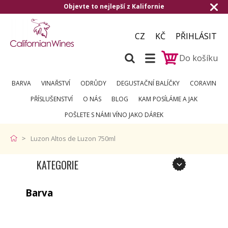
Objevte to nejlepší z Kalifornie
CZ
KČ
PŘIHLÁSIT
Do košíku
BARVA
VINAŘSTVÍ
ODRŮDY
DEGUSTAČNÍ BALÍČKY
CORAVIN
PŘÍSLUŠENSTVÍ
O NÁS
BLOG
KAM POSÍLÁME A JAK
POŠLETE S NÁMI VÍNO JAKO DÁREK
Luzon Altos de Luzon 750ml
KATEGORIE
Barva