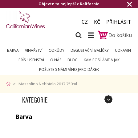
Objevte to nejlepší z Kalifornie
CZ
KČ
PŘIHLÁSIT
Do košíku
BARVA
VINAŘSTVÍ
ODRŮDY
DEGUSTAČNÍ BALÍČKY
CORAVIN
PŘÍSLUŠENSTVÍ
O NÁS
BLOG
KAM POSÍLÁME A JAK
POŠLETE S NÁMI VÍNO JAKO DÁREK
Massolino Nebbiolo 2017 750ml
KATEGORIE
Barva