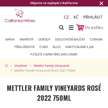
o nejlepší z Kalifornie
Doručení zdarma o
CZ
KČ
PŘIHLÁSIT
Do košíku
BARVA
VINAŘSTVÍ
ODRŮDY
DEGUSTAČNÍ BALÍČKY
CORAVIN
PŘÍSLUŠENSTVÍ
O NÁS
BLOG
KAM POSÍLÁME A JAK
POŠLETE S NÁMI VÍNO JAKO DÁREK
Vinařství
Mettler Family Vineyards
Mettler Family Vineyards Rosé 2022 750ml
METTLER FAMILY VINEYARDS ROSÉ
2022 750ML