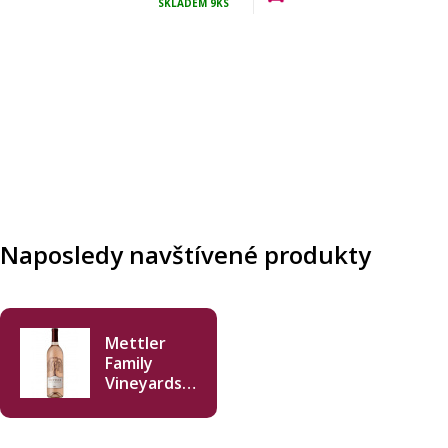
SKLADEM
9KS
Naposledy navštívené produkty
Mettler
Family
Vineyards
Rosé 2022
750ml