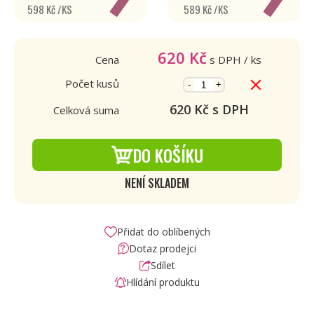
598 Kč /KS
589 Kč /KS
620
Kč
Cena
s DPH
/ ks
Počet kusů
-
+
620
Kč s DPH
Celková suma
DO KOŠÍKU
NENÍ SKLADEM
Přidat do oblíbených
Dotaz prodejci
Sdílet
Hlídání produktu