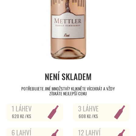
NENÍ SKLADEM
POTŘEBUJETE JINÉ MNOŽSTVÍ? KLIKNĚTE VÍCEKRÁT A VŽDY
ZÍSKÁTE NEJLEPŠÍ CENU
1 LÁHEV
3 LÁHVE
620 Kč /KS
608 Kč /KS
6 LAHVÍ
12 LAHVÍ