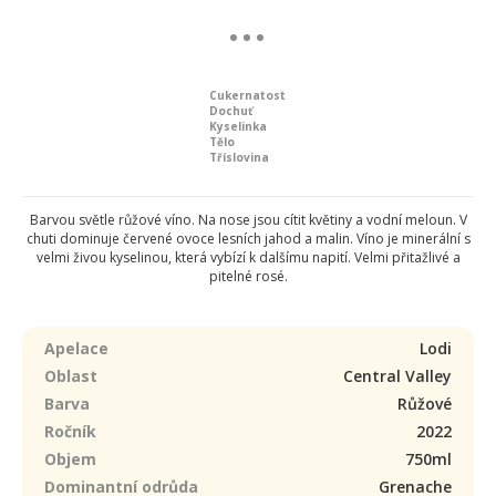
Cukernatost
Dochuť
Kyselinka
Tělo
Tříslovina
Barvou světle růžové víno. Na nose jsou cítit květiny a vodní meloun. V
chuti dominuje červené ovoce lesních jahod a malin. Víno je minerální s
velmi živou kyselinou, která vybízí k dalšímu napití. Velmi přitažlivé a
pitelné rosé.
Apelace
Lodi
Oblast
Central Valley
Barva
Růžové
Ročník
2022
Objem
750ml
Dominantní odrůda
Grenache