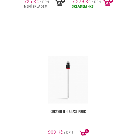
725
Kč
7 279
Kč
s DPH
s DPH
NENÍ SKLADEM
SKLADEM
4KS
CORAVIN JEHLA FAST POUR
909
Kč
s DPH