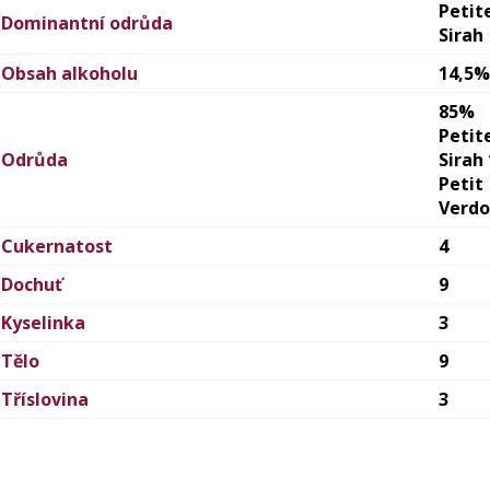
Petit
Dominantní odrůda
Sirah
Obsah alkoholu
14,5%
85%
Petit
Odrůda
Sirah
Petit
Verdo
Cukernatost
4
Dochuť
9
Kyselinka
3
Tělo
9
Tříslovina
3