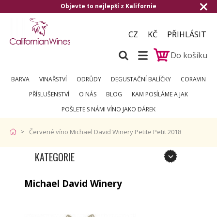
Objevte to nejlepší z Kalifornie
CZ
KČ
PŘIHLÁSIT
Do košíku
BARVA
VINAŘSTVÍ
ODRŮDY
DEGUSTAČNÍ BALÍČKY
CORAVIN
PŘÍSLUŠENSTVÍ
O NÁS
BLOG
KAM POSÍLÁME A JAK
POŠLETE S NÁMI VÍNO JAKO DÁREK
Červené víno Michael David Winery Petite Petit 2018
KATEGORIE
Michael David Winery