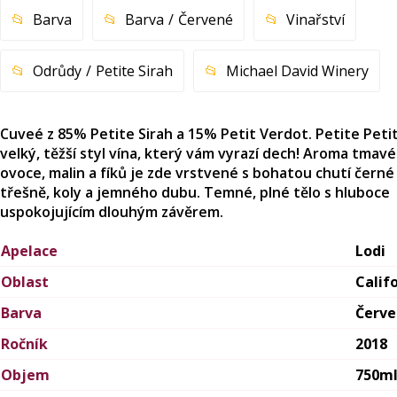
Barva
Barva
Červené
Vinařství
Odrůdy
Petite Sirah
Michael David Winery
Cuveé z 85% Petite Sirah a 15% Petit Verdot. Petite Petit
velký, těžší styl vína, který vám vyrazí dech! Aroma tmav
ovoce, malin a fíků je zde vrstvené s bohatou chutí černé
třešně, koly a jemného dubu. Temné, plné tělo s hluboce
uspokojujícím dlouhým závěrem.
Apelace
Lodi
Oblast
Calif
Barva
Červ
Ročník
2018
Objem
750m