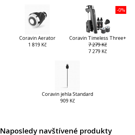
-0%
Coravin Aerator
Coravin Timeless Three+
1 819 Kč
7 279 Kč
7 279 Kč
Coravin jehla Standard
909 Kč
Naposledy navštívené produkty