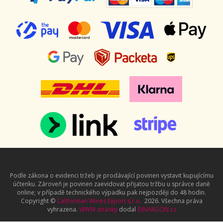
Podle zákona o evidenci tržeb je prodávající povinen vystavit kupujícímu
účtenku. Zároveň je povinen zaevidovat přijatou tržbu u správce daně
online; v případě technického výpadku pak nejpozději do 48 hodin.
Copyright ©
Californian Wines Export s.r.o.
2026. Všechna práva
vyhrazena.
WWW stránky
dodal
BINARGON.cz