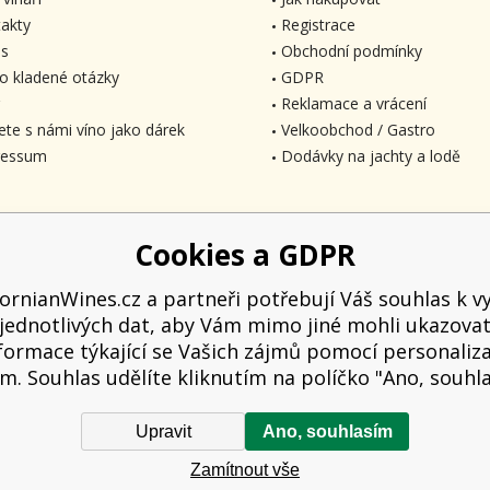
akty
Registrace
s
Obchodní podmínky
o kladené otázky
GDPR
Reklamace a vrácení
ete s námi víno jako dárek
Velkoobchod / Gastro
ressum
Dodávky na jachty a lodě
Cookies a GDPR
fornianWines.cz a partneři potřebují Váš souhlas k vy
jednotlivých dat, aby Vám mimo jiné mohli ukazova
formace týkající se Vašich zájmů pomocí personaliz
m. Souhlas udělíte kliknutím na políčko "Ano, souhl
Upravit
Ano, souhlasím
 kupujícímu účtenku. Zároveň je povinen zaevidovat přijatou tržbu u správce d
Zamítnout vše
hodin.