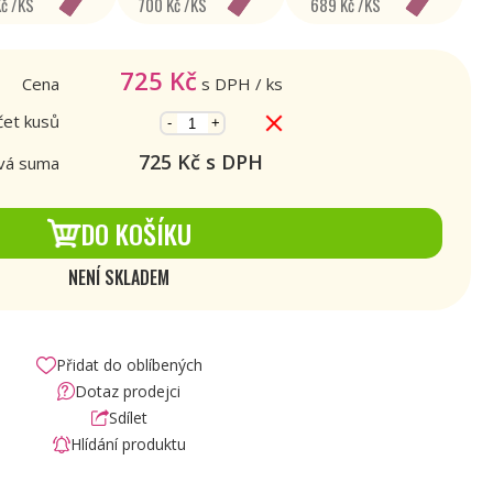
Kč /KS
700 Kč /KS
689 Kč /KS
725
Kč
Cena
s DPH
/ ks
et kusů
-
+
725
Kč s DPH
vá suma
DO KOŠÍKU
NENÍ SKLADEM
Přidat do oblíbených
Dotaz prodejci
Sdílet
Hlídání produktu