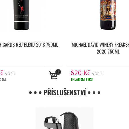
F CARDS RED BLEND 2018 750ML
MICHAEL DAVID WINERY FREAK
2020 750ML
č
620
Kč
s DPH
s DPH
ADEM
SKLADEM
81KS
• • • PŘÍSLUŠENSTVÍ • • •