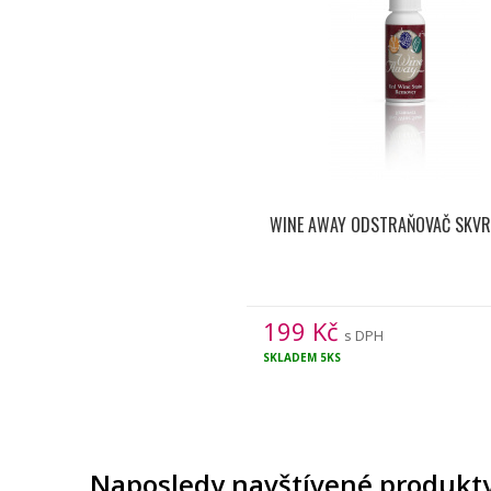
WINE AWAY ODSTRAŇOVAČ SKVR
199
Kč
s DPH
SKLADEM
5KS
Naposledy navštívené produkt