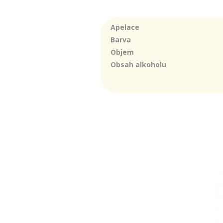
Apelace
Barva
Objem
Obsah alkoholu