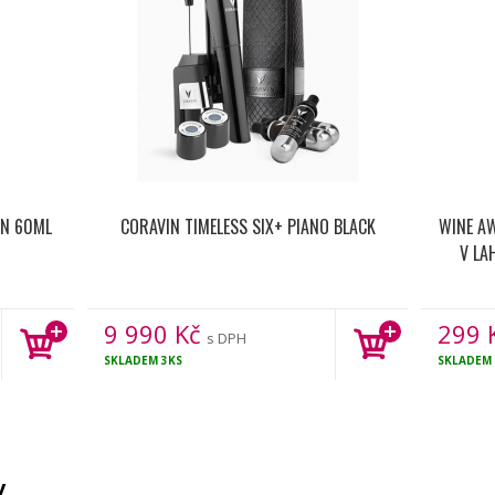
N 60ML
CORAVIN TIMELESS SIX+ PIANO BLACK
WINE A
V LA
9 990
Kč
299
s DPH
SKLADEM
3KS
SKLADEM
y