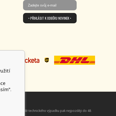
• PŘIHLÁSIT K ODBĚRU NOVINEK •
užití
t
ace
asím".
aně online; v případě technického výpadku pak nejpozději do 48