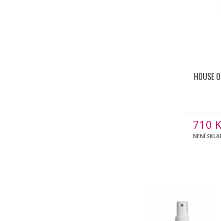
HOUSE O
710
K
NENÍ SKL