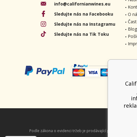
info@californianwines.eu
Kont
Sledujte nás na Facebooku
O ná
Čast
Sledujte nás na Instagramu
Blog
Sledujte nás na Tik Toku
Pošl
Imp
Cali
in
rekla
Podle zákona o evidenci tržeb je prodávající povinen vystavit