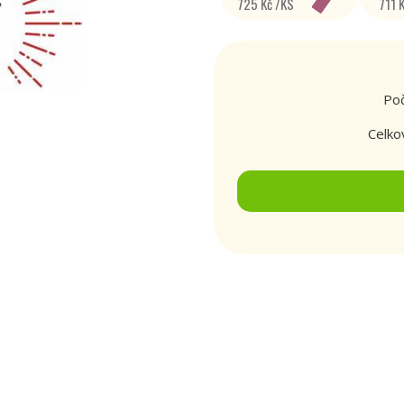
725 Kč /KS
711 
Poč
Celko