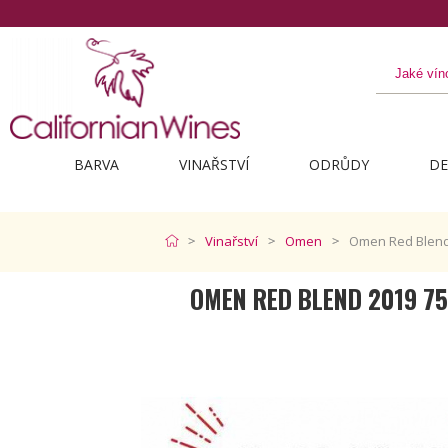
evte to nejlepší z Kalifornie
BARVA
VINAŘSTVÍ
ODRŮDY
DE
Vinařství
Omen
Omen Red Blend
OMEN RED BLEND 2019 7