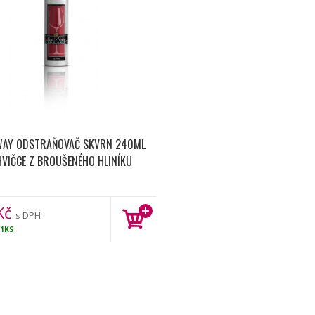
WAY ODSTRAŇOVAČ SKVRN 240ML
HVIČCE Z BROUŠENÉHO HLINÍKU
Kč
s DPH
1KS