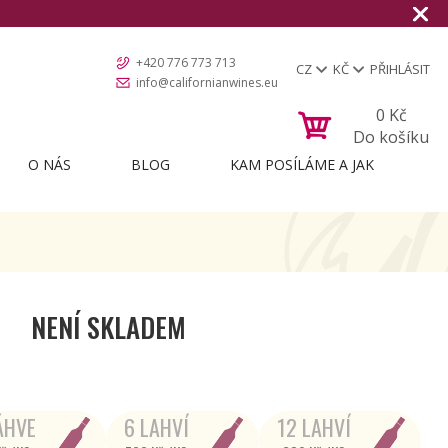
Doručení zda
+420 776 773 713
CZ
KČ
PŘIHLÁSIT
info@californianwines.eu
0
Kč
Do košíku
O NÁS
BLOG
KAM POSÍLÁME A JAK
NENÍ SKLADEM
ÁHVE
6 LAHVÍ
12 LAHVÍ