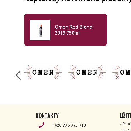
Omen Red Blend
2019 750ml
KONTAKTY
UŽIT
Proč
+420 776 773 713
Naši