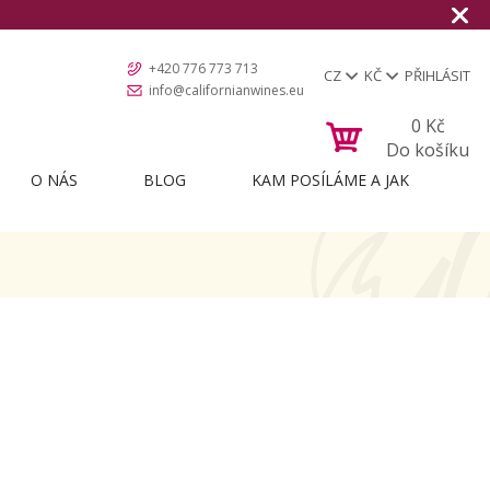
+420 776 773 713
CZ
KČ
PŘIHLÁSIT
info@californianwines.eu
0
Kč
Do košíku
O NÁS
BLOG
KAM POSÍLÁME A JAK