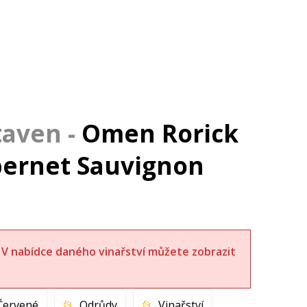
Omen Rorick
bernet Sauvignon
t. V nabídce daného vinařství můžete zobrazit
Červené
Odrůdy
Vinařství