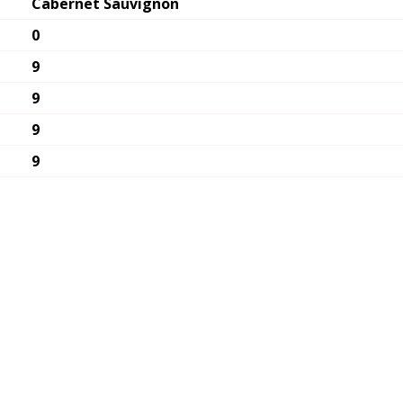
Cabernet Sauvignon
0
9
9
9
9