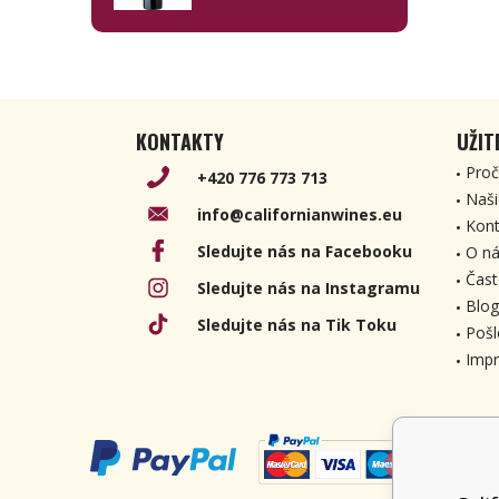
Sauvignon 2018
750ml
KONTAKTY
UŽIT
Proč
+420 776 773 713
Naši
info@californianwines.eu
Kont
Sledujte nás na Facebooku
O ná
Čast
Sledujte nás na Instagramu
Blog
Sledujte nás na Tik Toku
Pošl
Imp