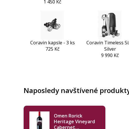
1 450 Kč
Coravin kapsle - 3 ks
Coravin Timeless S
725 Kč
Silver
9 990 Kč
Naposledy navštívené produkt
Omen Rorick
Heritage Vineyard
Cabernet