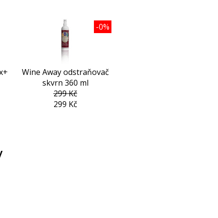
-0%
ix+
Wine Away odstraňovač
skvrn 360 ml
299 Kč
299 Kč
y