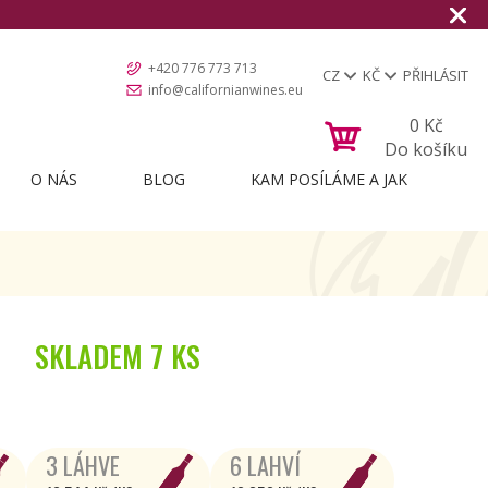
+420 776 773 713
CZ
KČ
PŘIHLÁSIT
info@californianwines.eu
0
Kč
Do košíku
O NÁS
BLOG
KAM POSÍLÁME A JAK
SKLADEM
7 KS
3 LÁHVE
6 LAHVÍ