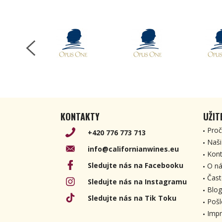
KONTAKTY
UŽIT
Proč
+420 776 773 713
Naši
info@californianwines.eu
Kont
Sledujte nás na Facebooku
O ná
Čast
Sledujte nás na Instagramu
Blog
Sledujte nás na Tik Toku
Pošl
Imp