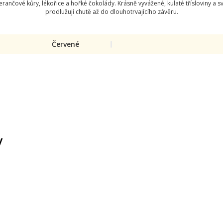
čové kůry, lékořice a hořké čokolády. Krásně vyvážené, kulaté třísloviny a svěž
prodlužují chutě až do dlouhotrvajícího závěru.
Červené
y