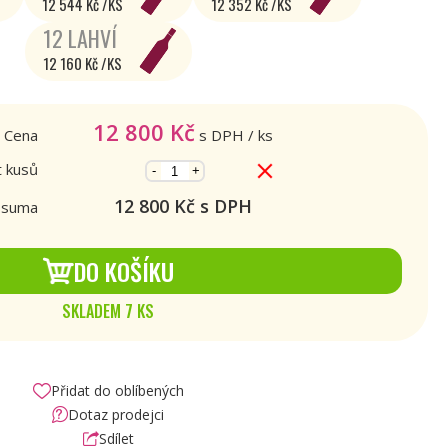
12 544 Kč /KS
12 352 Kč /KS
12 LAHVÍ
12 160 Kč /KS
12 800
Kč
Cena
s DPH
/ ks
 kusů
-
+
12 800
Kč s DPH
 suma
DO KOŠÍKU
SKLADEM 7 KS
Přidat do oblíbených
Dotaz prodejci
Sdílet