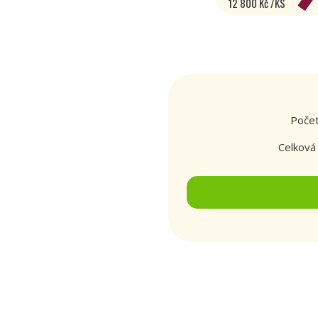
12 800 Kč /KS
Počet
Celková