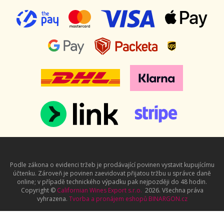
Podle zákona o evidenci tržeb je prodávající povinen vystavit kupujícímu
účtenku. Zároveň je povinen zaevidovat přijatou tržbu u správce daně
online; v případě technického výpadku pak nejpozději do 48 hodin.
Copyright ©
Californian Wines Export s.r.o.
2026. Všechna práva
vyhrazena.
Tvorba a pronájem eshopů
BINARGON.cz