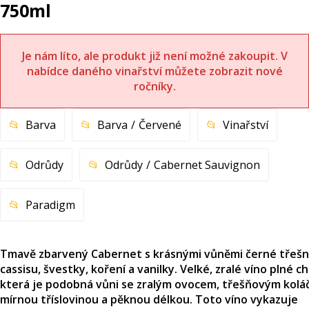
750ml
Je nám líto, ale produkt již není možné zakoupit. V
nabídce daného vinařství můžete zobrazit nové
ročníky.
Barva
Barva
Červené
Vinařství
Odrůdy
Odrůdy
Cabernet Sauvignon
Paradigm
Tmavě zbarvený Cabernet s krásnými vůněmi černé třešn
cassisu, švestky, koření a vanilky. Velké, zralé víno plné ch
která je podobná vůni se zralým ovocem, třešňovým kolá
mírnou tříslovinou a pěknou délkou. Toto víno vykazuje