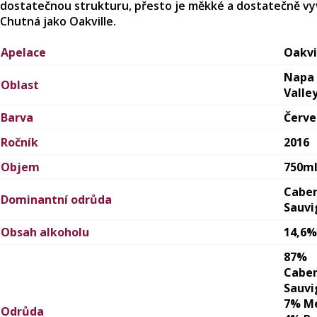
dostatečnou strukturu, přesto je měkké a dostatečně vy
Chutná jako Oakville.
Apelace
Oakvi
Napa
Oblast
Valle
Barva
Červ
Ročník
2016
Objem
750m
Cabe
Dominantní odrůda
Sauvi
Obsah alkoholu
14,6%
87%
Cabe
Sauvi
7% Me
Odrůda