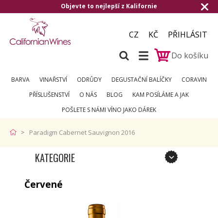
Objevte to nejlepší z Kalifornie
CZ
KČ
PŘIHLÁSIT
Do košíku
BARVA
VINAŘSTVÍ
ODRŮDY
DEGUSTAČNÍ BALÍČKY
CORAVIN
PŘÍSLUŠENSTVÍ
O NÁS
BLOG
KAM POSÍLÁME A JAK
POŠLETE S NÁMI VÍNO JAKO DÁREK
Paradigm Cabernet Sauvignon 2016
KATEGORIE
Červené