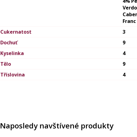
4% Pe
Verdo
Cabe
Franc
Cukernatost
3
Dochuť
9
Kyselinka
4
Tělo
9
Tříslovina
4
Naposledy navštívené produkty