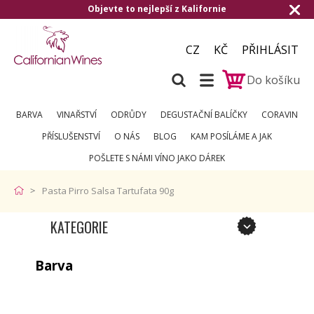
Objevte to nejlepší z Kalifornie
CZ
KČ
PŘIHLÁSIT
Do košíku
BARVA
VINAŘSTVÍ
ODRŮDY
DEGUSTAČNÍ BALÍČKY
CORAVIN
PŘÍSLUŠENSTVÍ
O NÁS
BLOG
KAM POSÍLÁME A JAK
POŠLETE S NÁMI VÍNO JAKO DÁREK
Pasta Pirro Salsa Tartufata 90g
KATEGORIE
Barva