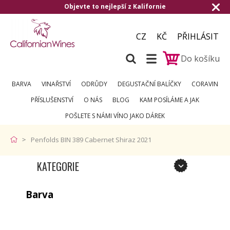
Objevte to nejlepší z Kalifornie
CZ
KČ
PŘIHLÁSIT
Do košíku
BARVA
VINAŘSTVÍ
ODRŮDY
DEGUSTAČNÍ BALÍČKY
CORAVIN
PŘÍSLUŠENSTVÍ
O NÁS
BLOG
KAM POSÍLÁME A JAK
POŠLETE S NÁMI VÍNO JAKO DÁREK
Penfolds BIN 389 Cabernet Shiraz 2021
KATEGORIE
Barva