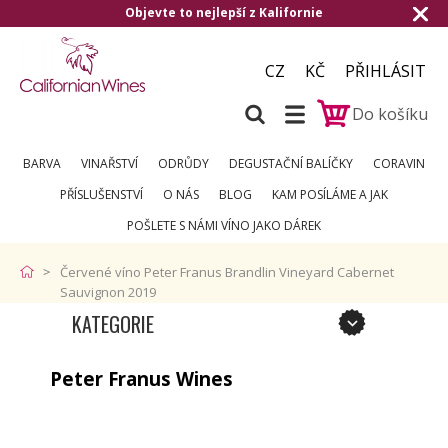
Objevte to nejlepší z Kalifornie
CZ
KČ
PŘIHLÁSIT
Do košíku
BARVA
VINAŘSTVÍ
ODRŮDY
DEGUSTAČNÍ BALÍČKY
CORAVIN
PŘÍSLUŠENSTVÍ
O NÁS
BLOG
KAM POSÍLÁME A JAK
POŠLETE S NÁMI VÍNO JAKO DÁREK
Červené víno Peter Franus Brandlin Vineyard Cabernet
Sauvignon 2019
KATEGORIE
Peter Franus Wines