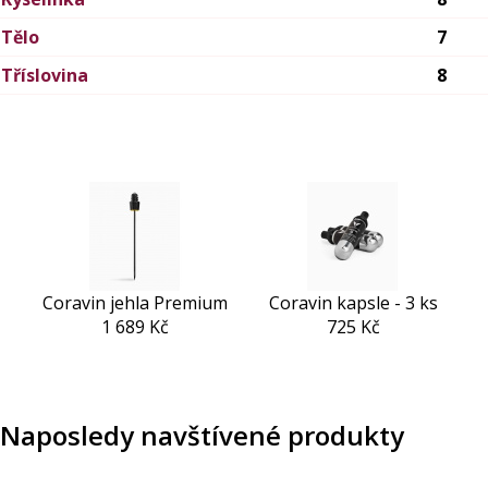
Tělo
7
Tříslovina
8
Coravin jehla Premium
Coravin kapsle - 3 ks
1 689 Kč
725 Kč
Naposledy navštívené produkty