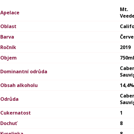
Mt.
Apelace
Veed
Oblast
Calif
Barva
Červ
Ročník
2019
Objem
750m
Cabe
Dominantní odrůda
Sauvi
Obsah alkoholu
14,4%
Cabe
Odrůda
Sauvi
Cukernatost
1
Dochuť
8
Kyselinka
8