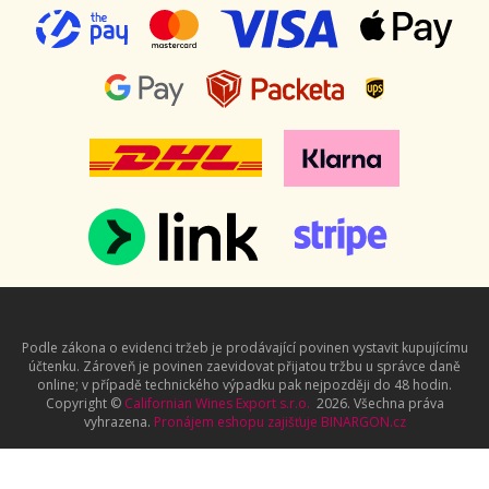
Podle zákona o evidenci tržeb je prodávající povinen vystavit kupujícímu
účtenku. Zároveň je povinen zaevidovat přijatou tržbu u správce daně
online; v případě technického výpadku pak nejpozději do 48 hodin.
Copyright ©
Californian Wines Export s.r.o.
2026. Všechna práva
vyhrazena.
Pronájem eshopu zajišťuje
BINARGON.cz