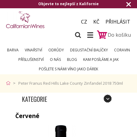
Objevte to nejlepší z Kalifornie
CZ
KČ
PŘIHLÁSIT
Do košíku
BARVA
VINAŘSTVÍ
ODRŮDY
DEGUSTAČNÍ BALÍČKY
CORAVIN
PŘÍSLUŠENSTVÍ
O NÁS
BLOG
KAM POSÍLÁME A JAK
POŠLETE S NÁMI VÍNO JAKO DÁREK
Peter Franus Red Hills Lake County Zinfandel 2018 750ml
KATEGORIE
Červené