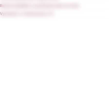
Ručně vyráběné z použitých lahví od vína
Vyrobeno v Charlestonu, SC