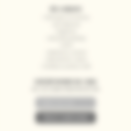
VŠE O NÁKUPU
Odstoupení od smlouvy
Jak nakupovat
Registrace
Obchodní podmínky
GDPR
Reklamace a vrácení
Velkoobchod / Gastro
Dodávky na jachty a lodě
ZASÍLÁNÍ NOVINEK NA E-MAIL
AKCE, SLEVY A NOVINKY PŘEDNOSTNĚ NA VÁŠ E-MAIL
• PŘIHLÁSIT K ODBĚRU NOVINEK •