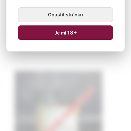
Opustit stránku
18+
Je mi
Dočasně nedostupné