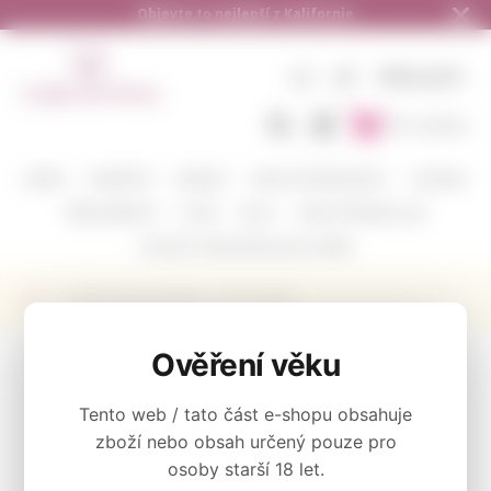
nie
Doručení zdarma od 1.500,- do ČR a 
CZ
KČ
PŘIHLÁSIT
Do košíku
BARVA
VINAŘSTVÍ
ODRŮDY
DEGUSTAČNÍ BALÍČKY
CORAVIN
PŘÍSLUŠENSTVÍ
O NÁS
BLOG
KAM POSÍLÁME A JAK
POŠLETE S NÁMI VÍNO JAKO DÁREK
Svíčka Rewined Blanc Chenin Blanc
KATEGORIE
Ověření věku
Blanc Collection
Tento web / tato část e-shopu obsahuje
zboží nebo obsah určený pouze pro
osoby starší 18 let.