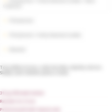
Příslušenství
Svíčky Rewined Candles
Blanc
Collection
Příslušenství
Příslušenství
Svíčky Rewined Candles
Rewined
Tóny bílého hroznu, zralé meruňky a špetky zázvoru.
Sladký závěr lehkého pižma a medu.
312 g/ 80 hodin hoření
Rozměr: 8 x 12 cm
Prémiový přírodní sójový vosk