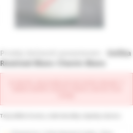
Svíčka
Rewined Blanc Chenin Blanc
Je nám líto, ale produkt již není možné zakoupit. V
nabídce daného vinařství můžete zobrazit nové
ročníky.
Tóny bílého hroznu, zralé meruňky a špetky zázvoru