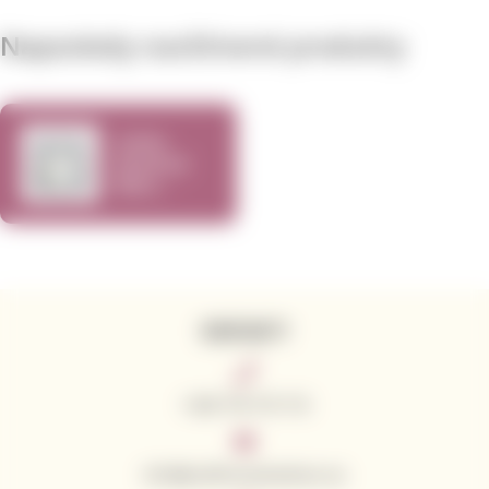
Naposledy navštívené produkty
Svíčka
Rewined
Blanc
Chenin
Blanc
KONTAKTY
+420 776 773 713
info@californianwines.eu