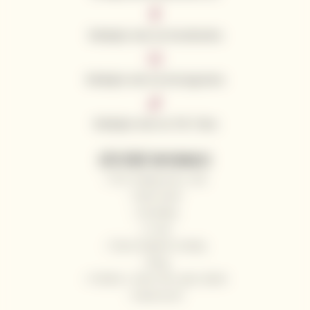
Sledujte nás na Facebooku
Sledujte nás na Instagramu
Sledujte nás na Tik Toku
UŽITEČNÉ INFORMACE
Proč nakupovat u nás
Naši vinaři
Kontakty
O nás
Často kladené otázky
Blog
Pošlete s námi víno jako dárek
Impressum