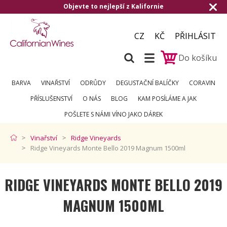
 Kalifornie
Doručení zdarma od 1.500,- d
CZ
KČ
PŘIHLÁSIT
Do košíku
BARVA
VINAŘSTVÍ
ODRŮDY
DEGUSTAČNÍ BALÍČKY
CORAVIN
PŘÍSLUŠENSTVÍ
O NÁS
BLOG
KAM POSÍLÁME A JAK
POŠLETE S NÁMI VÍNO JAKO DÁREK
Vinařství
Ridge Vineyards
Ridge Vineyards Monte Bello 2019 Magnum 1500ml
RIDGE VINEYARDS MONTE BELLO 2019
MAGNUM 1500ML