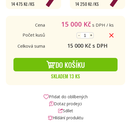
14 475 Kč /KS
14 250 Kč /KS
15 000
Kč
Cena
s DPH
/ ks
Počet kusů
-
+
15 000
Kč s DPH
Celková suma
DO KOŠÍKU
SKLADEM 13 KS
Přidat do oblíbených
Dotaz prodejci
Sdílet
Hlídání produktu