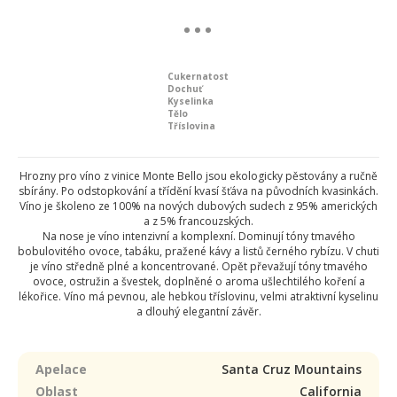
Cukernatost
Dochuť
Kyselinka
Tělo
Tříslovina
Hrozny pro víno z vinice Monte Bello jsou ekologicky pěstovány a ručně
sbírány. Po odstopkování a třídění kvasí šťáva na původních kvasinkách.
Víno je školeno ze 100% na nových dubových sudech z 95% amerických
a z 5% francouzských.
Na nose je víno intenzivní a komplexní. Dominují tóny tmavého
bobulovitého ovoce, tabáku, pražené kávy a listů černého rybízu. V chuti
je víno středně plné a koncentrované. Opět převažují tóny tmavého
ovoce, ostružin a švestek, doplněné o aroma ušlechtilého koření a
lékořice. Víno má pevnou, ale hebkou tříslovinu, velmi atraktivní kyselinu
a dlouhý elegantní závěr.
Apelace
Santa Cruz Mountains
Oblast
California