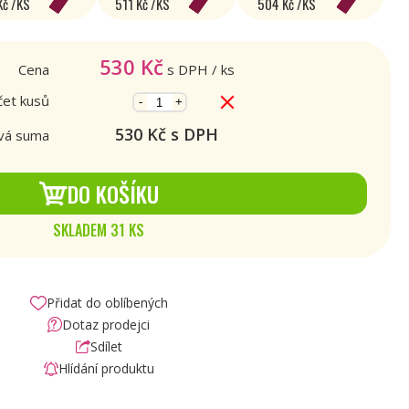
Kč /KS
511 Kč /KS
504 Kč /KS
530
Kč
Cena
s DPH
/ ks
et kusů
-
+
530
Kč s DPH
vá suma
DO KOŠÍKU
SKLADEM 31 KS
Přidat do oblíbených
Dotaz prodejci
Sdílet
Hlídání produktu