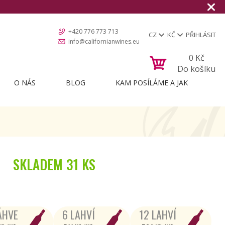
+420 776 773 713
CZ
KČ
PŘIHLÁSIT
info@californianwines.eu
0
Kč
Do košíku
O NÁS
BLOG
KAM POSÍLÁME A JAK
SKLADEM
31 KS
ÁHVE
6 LAHVÍ
12 LAHVÍ