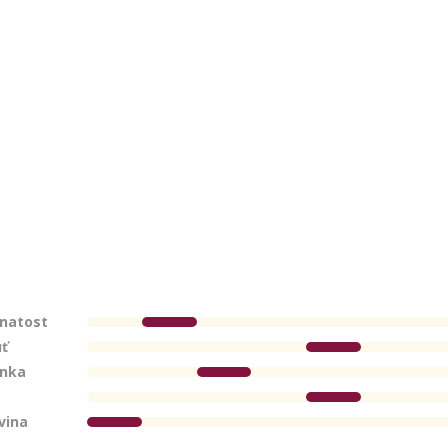
natost
ť
inka
vina