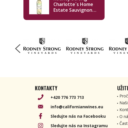
Charlotte´s Home
Estate Sauvignon
Blanc 2019 750ml
KONTAKTY
UŽIT
Proč
+420 776 773 713
Naši
info@californianwines.eu
Kont
Sledujte nás na Facebooku
O ná
Čast
Sledujte nás na Instagramu