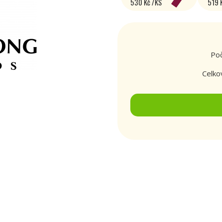
530 Kč /KS
519 
Poč
Celko