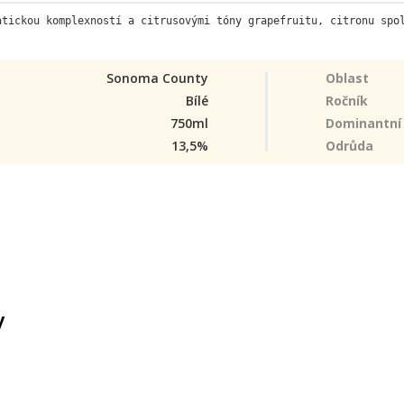
atickou komplexností a citrusovými tóny grapefruitu, citronu spo
Sonoma County
Oblast
Bílé
Ročník
750ml
Dominantní
13,5%
Odrůda
y