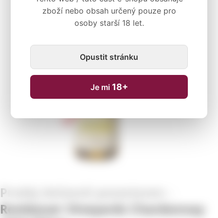
zboží nebo obsah určený pouze pro
osoby starší 18 let.
Dočasně nedostupné
Opustit stránku
18+
Je mi
Rombauer Vineyards Chardonnay