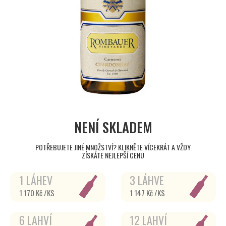
NENÍ SKLADEM
POTŘEBUJETE JINÉ MNOŽSTVÍ? KLIKNĚTE VÍCEKRÁT A VŽDY
ZÍSKÁTE NEJLEPŠÍ CENU
1 LÁHEV
3 LÁHVE
1 170 Kč /KS
1 147 Kč /KS
6 LAHVÍ
12 LAHVÍ