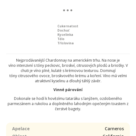
Cukernatost
Dochuť
Kyselinka
Tělo
Tříslovina
Nejprodávanější Chardonnay na americkém trhu. Na nose je
víno intenzivní s tóny peckovic, broskví, citrusových plodů a briošky. V
chuti je víno plné, kulaté s krémovou texturou. Dominují
tóny citrusového ovoce, broskvového krému a koření. Víno má velmi
atraktivní kyselinu a dlouhý táhlý závěr.
Vinné párování
Dokonale se hodí k hovězímu tataráku s lanýžem, ozdobeného
parmezánem a rukolou a doplněného lahodným opečeným toastem z
čerstvé bagety.
Apelace
Carneros