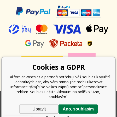
Cookies a GDPR
CalifornianWines.cz a partneři potřebují Váš souhlas k využití
jednotlivých dat, aby Vám mimo jiné mohli ukazovat
informace týkající se Vašich zájmů pomocí personalizace
reklam. Souhlas udělíte kliknutím na políčko "Ano,
souhlasím".
Podle zákona o evidenci tržeb je prodávající povinen vystavit kupujícímu
Upravit
Ano, souhlasím
účtenku. Zároveň je povinen zaevidovat přijatou tržbu u správce daně
online; v případě technického výpadku pak nejpozději do 48 hodin.