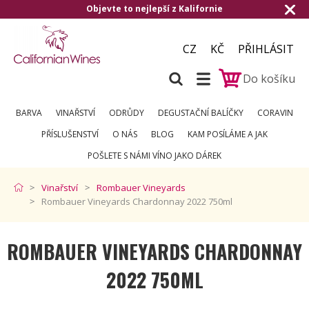
nejlepší z Kalifornie
Doručení zdarma od 
CZ
KČ
PŘIHLÁSIT
Do košíku
BARVA
VINAŘSTVÍ
ODRŮDY
DEGUSTAČNÍ BALÍČKY
CORAVIN
PŘÍSLUŠENSTVÍ
O NÁS
BLOG
KAM POSÍLÁME A JAK
POŠLETE S NÁMI VÍNO JAKO DÁREK
Vinařství
Rombauer Vineyards
Rombauer Vineyards Chardonnay 2022 750ml
ROMBAUER VINEYARDS CHARDONNAY
2022 750ML