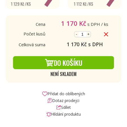
1 129 Kč /KS
1 112 Kč /KS
1 170
Kč
Cena
s DPH
/ ks
Počet kusů
-
+
1 170
Kč s DPH
Celková suma
DO KOŠÍKU
NENÍ SKLADEM
Přidat do oblíbených
Dotaz prodejci
Sdílet
Hlídání produktu