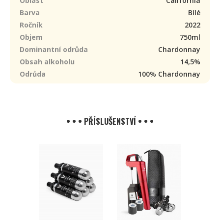
Oblast
California
Barva
Bílé
Ročník
2022
Objem
750ml
Dominantní odrůda
Chardonnay
Obsah alkoholu
14,5%
Odrůda
100% Chardonnay
• • • PŘÍSLUŠENSTVÍ • • •