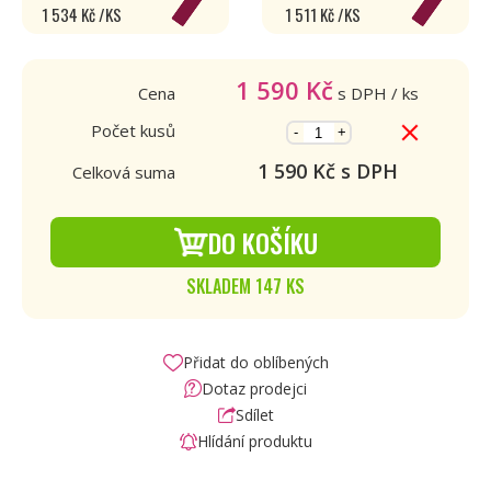
1 534 Kč /KS
1 511 Kč /KS
1 590
Kč
Cena
s DPH
/ ks
Počet kusů
-
+
1 590
Kč s DPH
Celková suma
DO KOŠÍKU
SKLADEM 147 KS
Přidat do oblíbených
Dotaz prodejci
Sdílet
Hlídání produktu