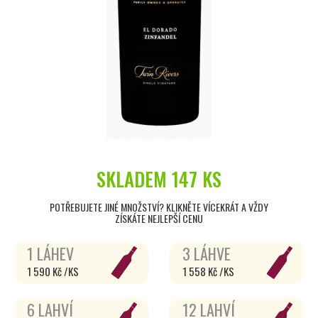
SKLADEM
147 KS
POTŘEBUJETE JINÉ MNOŽSTVÍ? KLIKNĚTE VÍCEKRÁT A VŽDY
ZÍSKÁTE NEJLEPŠÍ CENU
1 LÁHEV
3 LÁHVE
1 590 Kč /KS
1 558 Kč /KS
6 LAHVÍ
12 LAHVÍ