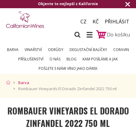
Objevte to nejlepší z Kalifornie
Doru
CZ
KČ
PŘIHLÁSIT
Do košíku
BARVA
VINAŘSTVÍ
ODRŮDY
DEGUSTAČNÍ BALÍČKY
CORAVIN
PŘÍSLUŠENSTVÍ
O NÁS
BLOG
KAM POSÍLÁME A JAK
POŠLETE S NÁMI VÍNO JAKO DÁREK
Barva
Rombauer Vineyards El Dorado Zinfandel 2022 750 ml
ROMBAUER VINEYARDS EL DORADO
ZINFANDEL 2022 750 ML