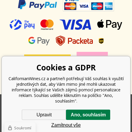
Cookies a GDPR
CalifornianWines.cz a partneři potřebují Váš souhlas k využití
jednotlivých dat, aby Vám mimo jiné mohli ukazovat
informace týkající se Vašich zájmů pomocí personalizace
reklam. Souhlas udělíte kliknutím na políčko "Ano,
souhlasím".
Podle zákona o evidenci tržeb je prodávající povinen vystavit kupujícímu
Upravit
Ano, souhlasím
účtenku. Zároveň je povinen zaevidovat přijatou tržbu u správce daně
online; v případě technického výpadku pak nejpozději do 48 hodin.
Zamítnout vše
Copyright ©
Californian Wines Export s.r.o.
2026. Všechna práva
Soukromí
vyhrazena.
Tento eshop dodala firma
BINARGON.cz