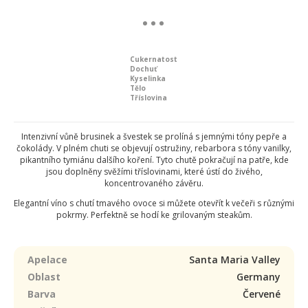
Cukernatost
Dochuť
Kyselinka
Tělo
Tříslovina
Intenzivní vůně brusinek a švestek se prolíná s jemnými tóny pepře a
čokolády. V plném chuti se objevují ostružiny, rebarbora s tóny vanilky,
pikantního tymiánu dalšího koření. Tyto chutě pokračují na patře, kde
jsou doplněny svěžími tříslovinami, které ústí do živého,
koncentrovaného závěru.
Elegantní víno s chutí tmavého ovoce si můžete otevřít k večeři s různými
pokrmy. Perfektně se hodí ke grilovaným steakům.
Apelace
Santa Maria Valley
Oblast
Germany
Barva
Červené