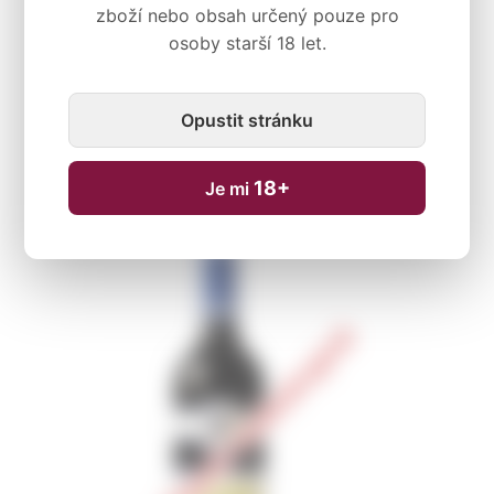
zboží nebo obsah určený pouze pro
osoby starší 18 let.
Opustit stránku
18+
Je mi
Dočasně nedostupné