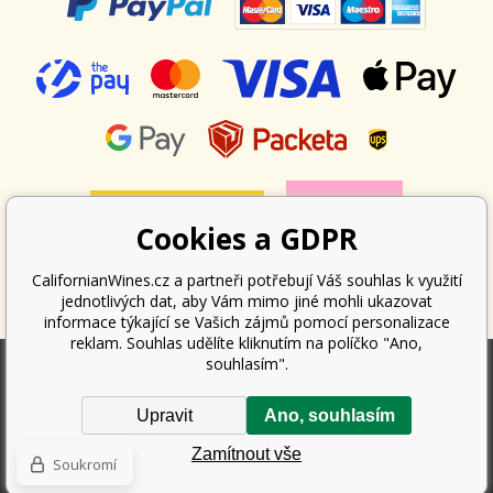
Cookies a GDPR
CalifornianWines.cz a partneři potřebují Váš souhlas k využití
jednotlivých dat, aby Vám mimo jiné mohli ukazovat
informace týkající se Vašich zájmů pomocí personalizace
reklam. Souhlas udělíte kliknutím na políčko "Ano,
souhlasím".
Podle zákona o evidenci tržeb je prodávající povinen vystavit kupujícímu
Upravit
Ano, souhlasím
účtenku. Zároveň je povinen zaevidovat přijatou tržbu u správce daně
online; v případě technického výpadku pak nejpozději do 48 hodin.
Zamítnout vše
Copyright ©
Californian Wines Export s.r.o.
2026. Všechna práva
Soukromí
vyhrazena.
Tvorba a pronájem eshopů
BINARGON.cz