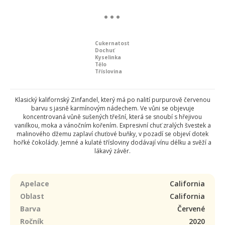
Cukernatost
Dochuť
Kyselinka
Tělo
Tříslovina
Klasický kalifornský Zinfandel, který má po nalití purpurově červenou
barvu s jasně karmínovým nádechem. Ve vůni se objevuje
koncentrovaná vůně sušených třešní, která se snoubí s hřejivou
vanilkou, moka a vánočním kořením. Expresivní chuť zralých švestek a
malinového džemu zaplaví chuťové buňky, v pozadí se objeví dotek
hořké čokolády. Jemné a kulaté třísloviny dodávají vínu délku a svěží a
lákavý závěr.
Apelace
California
Oblast
California
Barva
Červené
Ročník
2020