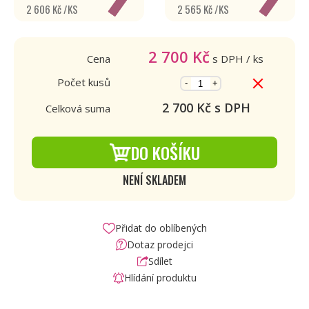
2 606 Kč /KS
2 565 Kč /KS
2 700
Kč
Cena
s DPH
/ ks
Počet kusů
-
+
2 700
Kč s DPH
Celková suma
DO KOŠÍKU
NENÍ SKLADEM
Přidat do oblíbených
Dotaz prodejci
Sdílet
Hlídání produktu