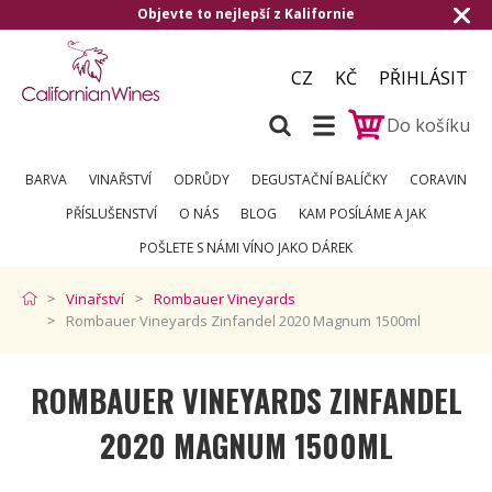
Objevte to nejlepší z Kalifornie
Doru
CZ
KČ
PŘIHLÁSIT
Do košíku
BARVA
VINAŘSTVÍ
ODRŮDY
DEGUSTAČNÍ BALÍČKY
CORAVIN
PŘÍSLUŠENSTVÍ
O NÁS
BLOG
KAM POSÍLÁME A JAK
POŠLETE S NÁMI VÍNO JAKO DÁREK
Vinařství
Rombauer Vineyards
Rombauer Vineyards Zinfandel 2020 Magnum 1500ml
ROMBAUER VINEYARDS ZINFANDEL
2020 MAGNUM 1500ML