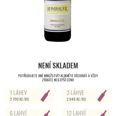
NENÍ SKLADEM
POTŘEBUJETE JINÉ MNOŽSTVÍ? KLIKNĚTE VÍCEKRÁT A VŽDY
ZÍSKÁTE NEJLEPŠÍ CENU
1 LÁHEV
3 LÁHVE
2 700 Kč /KS
2 646 Kč /KS
6 LAHVÍ
12 LAHVÍ