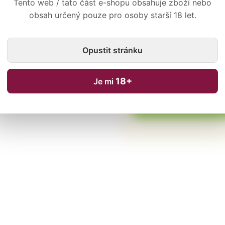
920 Kč /KS
902 
Tento web / tato část e-shopu obsahuje zboží nebo
obsah určený pouze pro osoby starší 18 let.
Opustit stránku
Poč
Celko
18+
Je mi