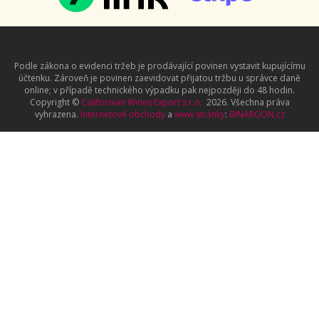
Podle zákona o evidenci tržeb je prodávající povinen vystavit kupujícímu
účtenku. Zároveň je povinen zaevidovat přijatou tržbu u správce daně
online; v případě technického výpadku pak nejpozději do 48 hodin.
Copyright ©
Californian Wines Export s.r.o.
2026. Všechna práva
vyhrazena.
Internetové obchody
a
www stránky
:
BINARGON.cz