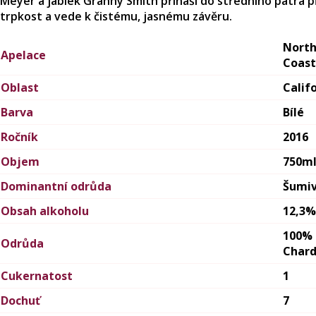
Meyer a jablek Granny Smith přináší do středního patra 
trpkost a vede k čistému, jasnému závěru.
Nort
Apelace
Coast
Oblast
Calif
Barva
Bílé
Ročník
2016
Objem
750m
Dominantní odrůda
Šumi
Obsah alkoholu
12,3%
100%
Odrůda
Char
Cukernatost
1
Dochuť
7