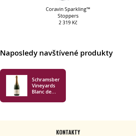
Coravin Sparkling™
Stoppers
2 319 Kč
Naposledy navštívené produkty
Schramsberg
Vineyards
Blanc de
Blancs 2016
750ml
KONTAKTY