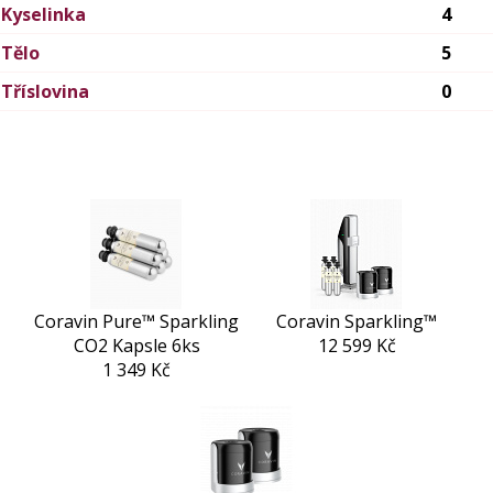
Kyselinka
4
Tělo
5
Tříslovina
0
Coravin Pure™ Sparkling
Coravin Sparkling™
CO2 Kapsle 6ks
12 599 Kč
1 349 Kč