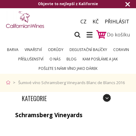
e to nejlepší z Kalifornie
Doručení zdarm
CZ
KČ
PŘIHLÁSIT
Do košíku
BARVA
VINAŘSTVÍ
ODRŮDY
DEGUSTAČNÍ BALÍČKY
CORAVIN
PŘÍSLUŠENSTVÍ
O NÁS
BLOG
KAM POSÍLÁME A JAK
POŠLETE S NÁMI VÍNO JAKO DÁREK
Šumivé víno Schramsberg Vineyards Blanc de Blancs 2016
KATEGORIE
Schramsberg Vineyards