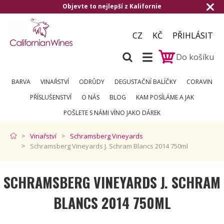
Doručení zdarma od 1.500,- do ČR a na Slovensko
CZ
KČ
PŘIHLÁSIT
Do košíku
BARVA
VINAŘSTVÍ
ODRŮDY
DEGUSTAČNÍ BALÍČKY
CORAVIN
PŘÍSLUŠENSTVÍ
O NÁS
BLOG
KAM POSÍLÁME A JAK
POŠLETE S NÁMI VÍNO JAKO DÁREK
Vinařství
Schramsberg Vineyards
Schramsberg Vineyards J. Schram Blancs 2014 750ml
SCHRAMSBERG VINEYARDS J. SCHRAM
BLANCS 2014 750ML