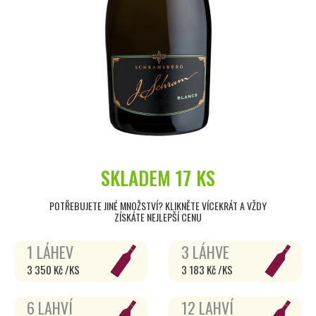
SKLADEM
17 KS
POTŘEBUJETE JINÉ MNOŽSTVÍ? KLIKNĚTE VÍCEKRÁT A VŽDY
ZÍSKÁTE NEJLEPŠÍ CENU
1 LÁHEV
3 LÁHVE
3 350 Kč /KS
3 183 Kč /KS
6 LAHVÍ
12 LAHVÍ