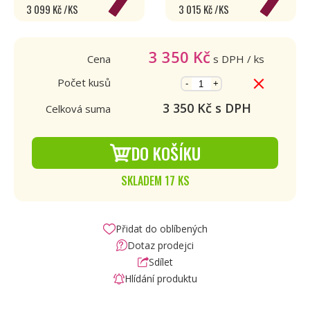
3 099 Kč /KS
3 015 Kč /KS
3 350
Kč
Cena
s DPH
/ ks
Počet kusů
-
+
3 350
Kč s DPH
Celková suma
DO KOŠÍKU
SKLADEM 17 KS
Přidat do oblíbených
Dotaz prodejci
Sdílet
Hlídání produktu