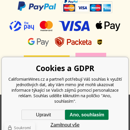
Cookies a GDPR
CalifornianWines.cz a partneři potřebují Váš souhlas k využití
jednotlivých dat, aby Vám mimo jiné mohli ukazovat
informace týkající se Vašich zájmů pomocí personalizace
reklam. Souhlas udělíte kliknutím na políčko "Ano,
souhlasím".
Podle zákona o evidenci tržeb je prodávající povinen vystavit kupujícímu
Upravit
Ano, souhlasím
účtenku. Zároveň je povinen zaevidovat přijatou tržbu u správce daně
online; v případě technického výpadku pak nejpozději do 48 hodin.
Zamítnout vše
Copyright ©
Californian Wines Export s.r.o.
2026. Všechna práva
Soukromí