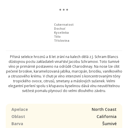
Cukernatost
Dochuť
Kyselinka
Tělo
Tříslovina
Přísná selekce hroznů a 8 let zrání na kalech dělá z J. Schram Blancs
důstojnou poctu zakladateli vinařství Jacobu Schramovi. Toto šumivé
víno je primárně postaveno na odrůdě Charodnnay. Na nose lze cítit
pečené broskve, karamelizovaná jablka, marcipán, briošku, vanilkového
a citrusového krému. V chuti je víno intenzivní s koncentrovanými tóny
tropického ovoce, citrusů, smetany a máslových sušenek. Velmi
elegantní perlení spolu s křupavou kyselinou dává vínu neuvěřitelnou
svěžest pomalu plynoucí do velmi dlouhého závěru.
Apelace
North Coast
Oblast
California
Barva
Šumivé