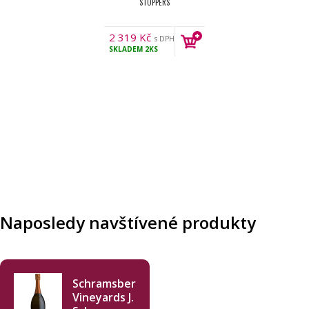
STOPPERS
2 319
Kč
s DPH
SKLADEM
2KS
Naposledy navštívené produkty
Schramsberg
Vineyards J.