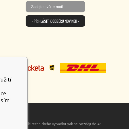
• PŘIHLÁSIT K ODBĚRU NOVINEK •
užití
t
ace
asím".
aně online; v případě technického výpadku pak nejpozději do 48