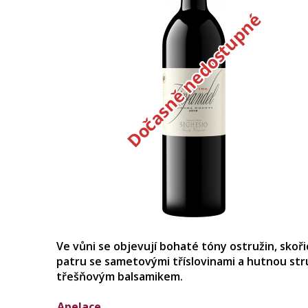
Dočasně nedostupné
Ve vůni se objevují bohaté tóny ostružin, sko
patru se sametovými tříslovinami a hutnou st
třešňovým balsamikem.
Apelace