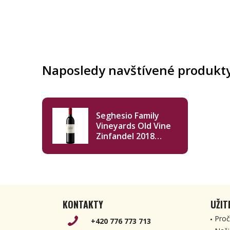
Naposledy navštívené produkt
Seghesio Family
Vineyards Old Vine
Zinfandel 2018
750ml
KONTAKTY
UŽIT
Proč
+420 776 773 713