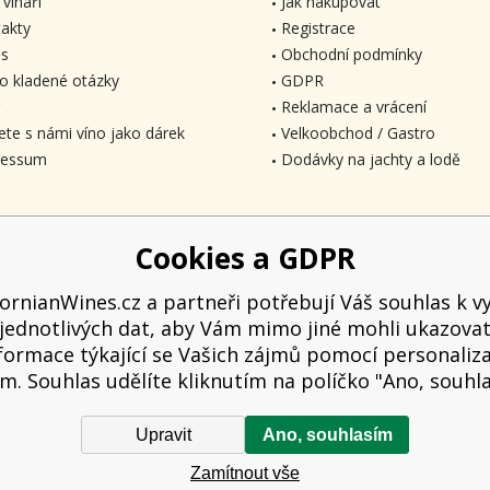
 vinaři
Jak nakupovat
akty
Registrace
s
Obchodní podmínky
o kladené otázky
GDPR
Reklamace a vrácení
ete s námi víno jako dárek
Velkoobchod / Gastro
ressum
Dodávky na jachty a lodě
Cookies a GDPR
fornianWines.cz a partneři potřebují Váš souhlas k vy
jednotlivých dat, aby Vám mimo jiné mohli ukazova
formace týkající se Vašich zájmů pomocí personaliz
m. Souhlas udělíte kliknutím na políčko "Ano, souhl
Upravit
Ano, souhlasím
 kupujícímu účtenku. Zároveň je povinen zaevidovat přijatou tržbu u správce d
Zamítnout vše
hodin.