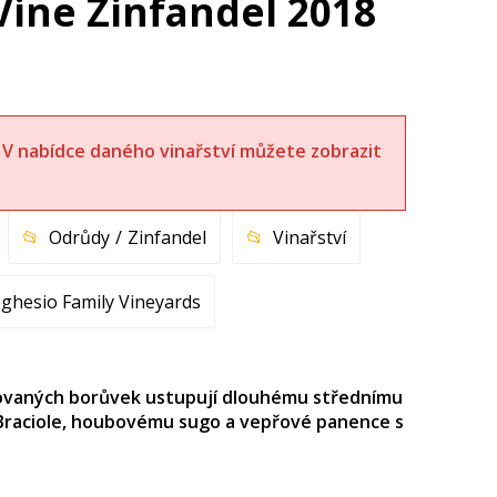
Vine Zinfandel 2018
t. V nabídce daného vinařství můžete zobrazit
Odrůdy
Zinfandel
Vinařství
ghesio Family Vineyards
potovaných borůvek ustupují dlouhému střednímu
 Braciole, houbovému sugo a vepřové panence s