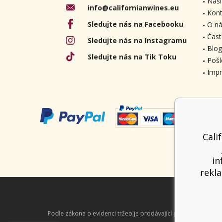
Naši
info@californianwines.eu
Kont
Sledujte nás na Facebooku
O ná
Čast
Sledujte nás na Instagramu
Blog
Sledujte nás na Tik Toku
Pošl
Imp
Cali
in
rekla
Podle zákona o evidenci tržeb je prodávající povinen vystavit