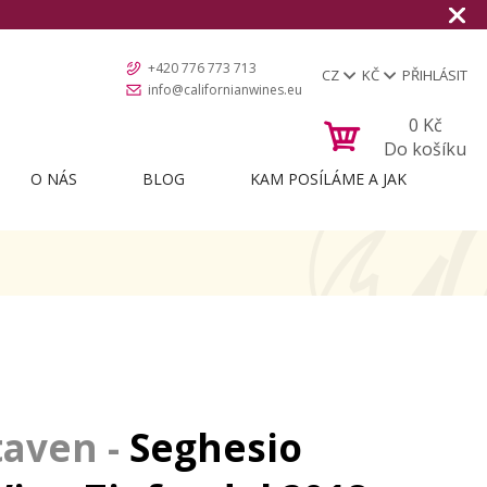
+420 776 773 713
CZ
KČ
PŘIHLÁSIT
info@californianwines.eu
0
Kč
Do košíku
O NÁS
BLOG
KAM POSÍLÁME A JAK
Seghesio