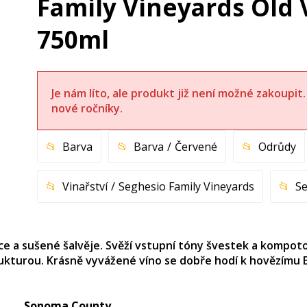
Family Vineyards Old 
750ml
Je nám líto, ale produkt již není možné zakoupi
nové ročníky.
Barva
Barva
Červené
Odrůdy
Vinařství
Seghesio Family Vineyards
Se
řice a sušené šalvěje. Svěží vstupní tóny švestek a kom
rukturou. Krásně vyvážené víno se dobře hodí k hovězímu
Sonoma County