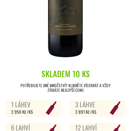
SKLADEM
10 KS
POTŘEBUJETE JINÉ MNOŽSTVÍ? KLIKNĚTE VÍCEKRÁT A VŽDY
ZÍSKÁTE NEJLEPŠÍ CENU
1 LÁHEV
3 LÁHVE
2 950 Kč /KS
2 891 Kč /KS
6 LAHVÍ
12 LAHVÍ