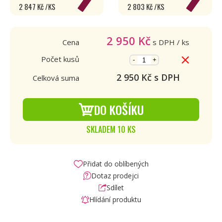
2 847 Kč /KS
2 803 Kč /KS
2 950
Kč
Cena
s DPH
/ ks
Počet kusů
-
+
2 950
Kč s DPH
Celková suma
DO KOŠÍKU
SKLADEM 10 KS
Přidat do oblíbených
Dotaz prodejci
Sdílet
Hlídání produktu