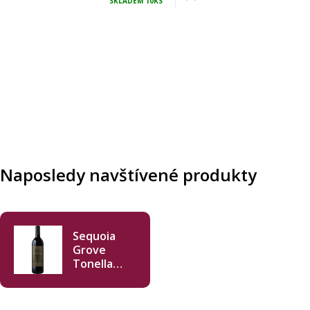
SKLADEM
10KS
Naposledy navštívené produkty
Sequoia
Grove
Tonella
Vineyard
Cabernet
Sauvignon