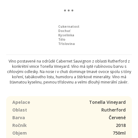
Cukernatost
Dochuť
Kyselinka
Tělo
Tříslovina
Víno postavené na odrůdě Cabernet Sauvignon z oblasti Rutherford z
konkrétní vinice Tonella Vineyard. Víno má sytě rubínovou barvu s
cihlovými odlesky. Na nose i v chuti dominuje tmavé ovoce spolu s tóny
koření, tabákového listu, humidoru a štěrkové minerality. Víno má
šťavnatou kyselinu, pevnou tříslovinu a velmi dlouhý minerální závěr.
Apelace
Tonella Vineyard
Oblast
Rutherford
Barva
Červené
Ročník
2018
Objem
750ml