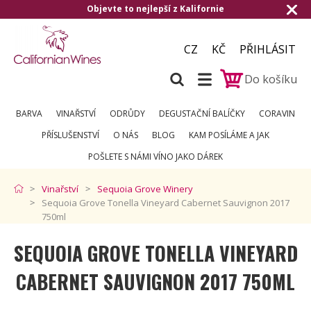
Objevte to nejlepší z Kalifornie
Doručen
CZ
KČ
PŘIHLÁSIT
Do košíku
BARVA
VINAŘSTVÍ
ODRŮDY
DEGUSTAČNÍ BALÍČKY
CORAVIN
PŘÍSLUŠENSTVÍ
O NÁS
BLOG
KAM POSÍLÁME A JAK
POŠLETE S NÁMI VÍNO JAKO DÁREK
Vinařství
Sequoia Grove Winery
Sequoia Grove Tonella Vineyard Cabernet Sauvignon 2017
750ml
SEQUOIA GROVE TONELLA VINEYARD
CABERNET SAUVIGNON 2017 750ML