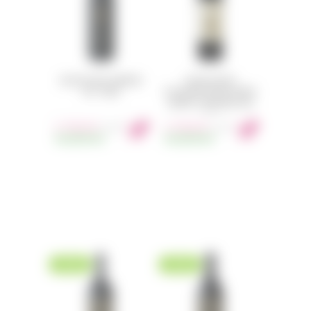
SEQUOIA GROVE CAMBIUM
SEQUOIA GROVE
2017 750ML
RUTHERFORD BENCH RESERVE
CABERNET SAUVIGNON 2018
750ML
3 750
Kč
2 750
Kč
s DPH
s DPH
SKLADEM
2KS
SKLADEM
6KS
NOVINKA
NOVINKA