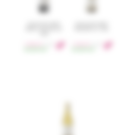
SEQUOIA GROVE WINERY
SEQUOIA GROVE WINERY
CABERNET SAUVIGNON 2021
CHARDONNAY 2017 750ML
750ML
1 690
Kč
1 050
Kč
s DPH
s DPH
SKLADEM
23KS
SKLADEM
32KS