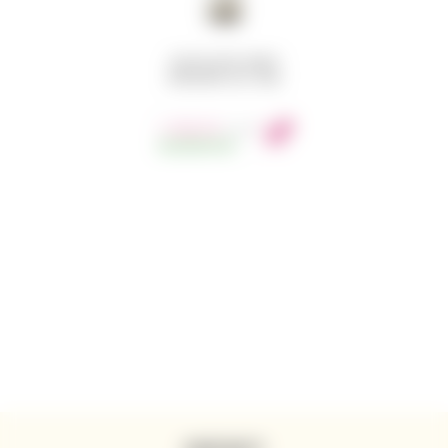
SEQUOIA GROVE WINERY
CHARDONNAY 2022 750ML
1 050
Kč
s DPH
SKLADEM
33KS