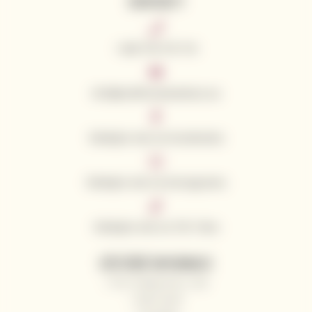
KONTAKTY
+420 776 773 713
info@californianwines.eu
Sledujte nás na Facebooku
Sledujte nás na Instagramu
Sledujte nás na Tik Toku
UŽITEČNÉ INFORMACE
Proč nakupovat u nás
Naši vinaři