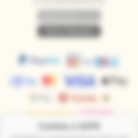
AKCE, SLEVY A NOVINKY PŘEDNOSTNĚ NA VÁŠ E-MAIL
• PŘIHLÁSIT K ODBĚRU NOVINEK •
Cookies a GDPR
CalifornianWines.cz a partneři potřebují Váš souhlas k využití