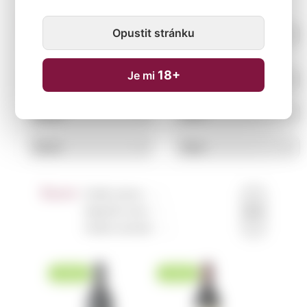
Opustit stránku
18+
Je mi
Řazení:
Podle názvu ↑
↓
Nejnižší cena ↑
↓
Podle novinek ↑
↓
NOVINKA
NOVINKA