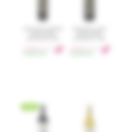
SEQUOIA GROVE STAGECOACH
SEQUOIA GROVE TONELLA
VINEYARD CABERNET
VINEYARD CABERNET
SAUVIGNON 2018 750ML
SAUVIGNON 2017 750ML
2 950
Kč
2 950
Kč
s DPH
s DPH
SKLADEM
19KS
SKLADEM
10KS
NOVINKA