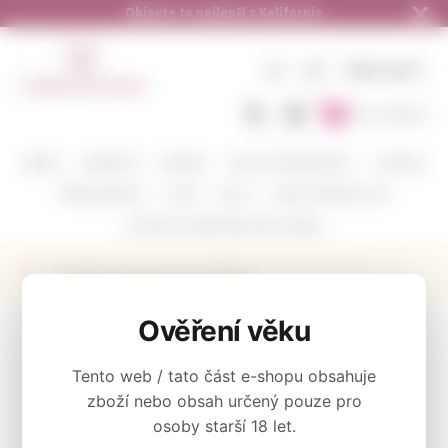
Doručení zdarma od 1.500,- do ČR a na 
CZ
KČ
PŘIHLÁSIT
Do košíku
BARVA
VINAŘSTVÍ
ODRŮDY
DEGUSTAČNÍ BALÍČKY
CORAVIN
PŘÍSLUŠENSTVÍ
O NÁS
BLOG
KAM POSÍLÁME A JAK
POŠLETE S NÁMI VÍNO JAKO DÁREK
Výrobce Sequoia Grove Winery
KATEGORIE
Ověření věku
Tento web / tato část e-shopu obsahuje
BARVA
zboží nebo obsah určený pouze pro
osoby starší 18 let.