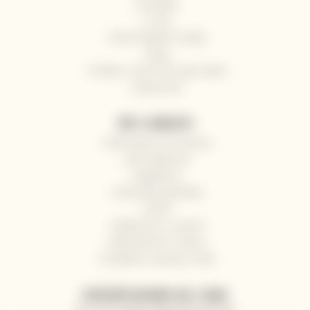
Kontakty
O nás
Často kladené otázky
Blog
Pošlete s námi víno jako dárek
Impressum
VŠE O NÁKUPU
Odstoupení od smlouvy
Jak nakupovat
Registrace
Obchodní podmínky
GDPR
Reklamace a vrácení
Velkoobchod / Gastro
Dodávky na jachty a lodě
ZASÍLÁNÍ NOVINEK NA E-MAIL