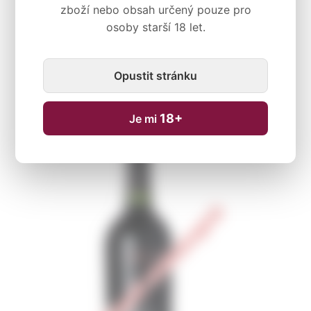
zboží nebo obsah určený pouze pro
osoby starší 18 let.
Opustit stránku
18+
Je mi
Dočasně nedostupné