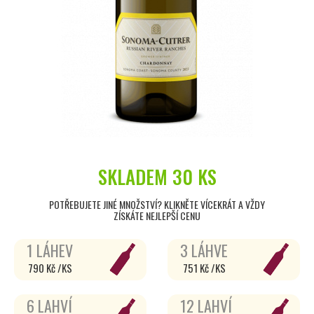
SKLADEM
30 KS
POTŘEBUJETE JINÉ MNOŽSTVÍ? KLIKNĚTE VÍCEKRÁT A VŽDY
ZÍSKÁTE NEJLEPŠÍ CENU
1 LÁHEV
3 LÁHVE
790 Kč /KS
751 Kč /KS
6 LAHVÍ
12 LAHVÍ