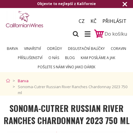
Objevte to nejlepší z Kalifornie
CZ
KČ
PŘIHLÁSIT
Do košíku
BARVA
VINAŘSTVÍ
ODRŮDY
DEGUSTAČNÍ BALÍČKY
CORAVIN
PŘÍSLUŠENSTVÍ
O NÁS
BLOG
KAM POSÍLÁME A JAK
POŠLETE S NÁMI VÍNO JAKO DÁREK
Barva
Sonoma-Cutrer Russian River Ranches Chardonnay 2023 750
ml
SONOMA-CUTRER RUSSIAN RIVER
RANCHES CHARDONNAY 2023 750 ML