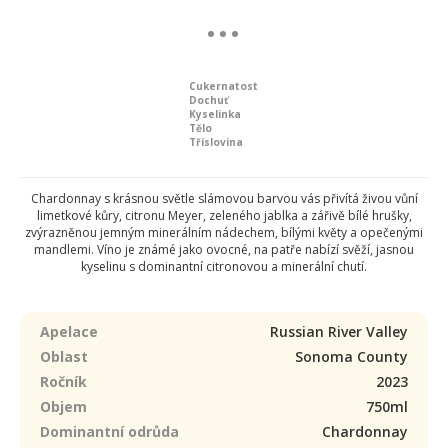
Cukernatost
Dochuť
Kyselinka
Tělo
Tříslovina
Chardonnay s krásnou světle slámovou barvou vás přivítá živou vůní
limetkové kůry, citronu Meyer, zeleného jablka a zářivě bílé hrušky,
zvýrazněnou jemným minerálním nádechem, bílými květy a opečenými
mandlemi. Víno je známé jako ovocné, na patře nabízí svěží, jasnou
kyselinu s dominantní citronovou a minerální chutí.
Apelace
Russian River Valley
Oblast
Sonoma County
Ročník
2023
Objem
750ml
Dominantní odrůda
Chardonnay