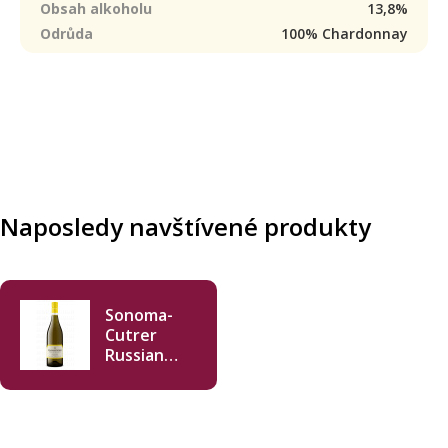
Obsah alkoholu
13,8%
Odrůda
100% Chardonnay
Naposledy navštívené produkty
Sonoma-
Cutrer
Russian
River
Ranches
Chardonnay
2023 750 ml