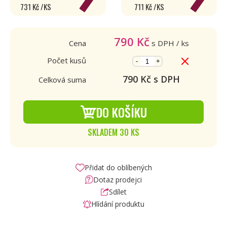
731 Kč /KS
711 Kč /KS
790
Kč
Cena
s DPH
/ ks
Počet kusů
-
+
790
Kč s DPH
Celková suma
DO KOŠÍKU
SKLADEM 30 KS
Přidat do oblíbených
Dotaz prodejci
Sdílet
Hlídání produktu