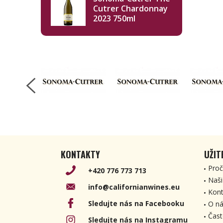
Cutrer Chardonnay
2023 750ml
KONTAKTY
UŽIT
Proč
+420 776 773 713
Naši
info@californianwines.eu
Kont
Sledujte nás na Facebooku
O ná
Čast
Sledujte nás na Instagramu