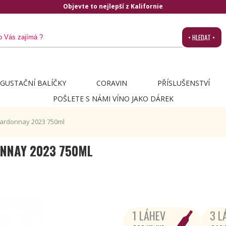
Objevte to nejlepší z Kalifornie
• HLEDAT •
GUSTAČNÍ BALÍČKY
CORAVIN
PŘÍSLUŠENSTVÍ
POŠLETE S NÁMI VÍNO JAKO DÁREK
hardonnay 2023 750ml
NNAY 2023 750ML
1 LÁHEV
3 L