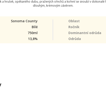
k a hrušek, opékaného dubu, pražených ořechů a koření se snoubí v dokonalé ha
dlouhým, krémovým závěrem.
Sonoma County
Oblast
Bílé
Ročník
750ml
Dominantní odrůda
13,8%
Odrůda
y