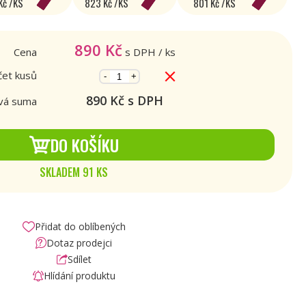
Kč /KS
823 Kč /KS
801 Kč /KS
890
Kč
Cena
s DPH
/ ks
et kusů
-
+
890
Kč s DPH
vá suma
DO KOŠÍKU
SKLADEM 91 KS
Přidat do oblíbených
Dotaz prodejci
Sdílet
Hlídání produktu