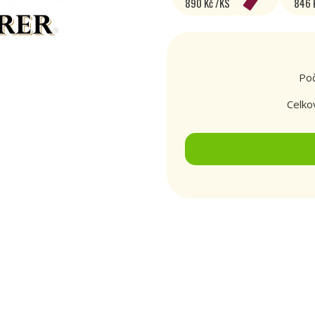
890 Kč /KS
846 
Poč
Celko