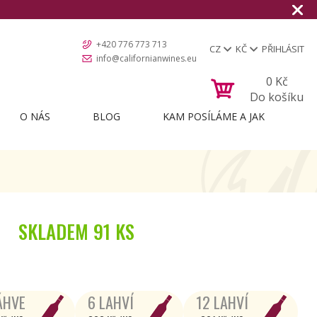
+420 776 773 713
CZ
KČ
PŘIHLÁSIT
info@californianwines.eu
0
Kč
Do košíku
O NÁS
BLOG
KAM POSÍLÁME A JAK
SKLADEM
91 KS
ÁHVE
6 LAHVÍ
12 LAHVÍ