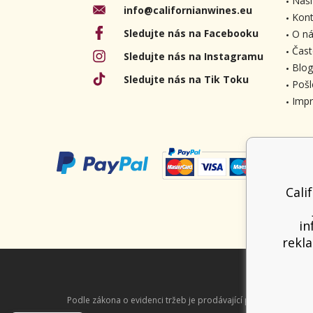
Naši
info@californianwines.eu
Kont
Sledujte nás na Facebooku
O ná
Čast
Sledujte nás na Instagramu
Blog
Sledujte nás na Tik Toku
Pošl
Imp
Cali
in
rekla
Podle zákona o evidenci tržeb je prodávající povinen vystavit