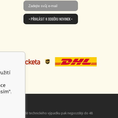
• PŘIHLÁSIT K ODBĚRU NOVINEK •
užití
t
ace
asím".
aně online; v případě technického výpadku pak nejpozději do 48