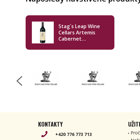
Stag´s Leap Wine
Cellars Artemis
Cabernet
Sauvignon 2021
750ml
KONTAKTY
UŽIT
Proč
+420 776 773 713