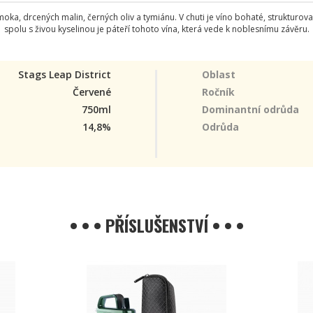
ka, drcených malin, černých oliv a tymiánu. V chuti je víno bohaté, strukturovan
spolu s živou kyselinou je páteří tohoto vína, která vede k noblesnímu závěru.
Stags Leap District
Oblast
Červené
Ročník
750ml
Dominantní odrůda
14,8%
Odrůda
• • • PŘÍSLUŠENSTVÍ • • •