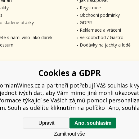
 vinaři
Jak nakupovat
akty
Registrace
s
Obchodní podmínky
o kladené otázky
GDPR
Reklamace a vrácení
ete s námi víno jako dárek
Velkoobchod / Gastro
ressum
Dodávky na jachty a lodě
Cookies a GDPR
fornianWines.cz a partneři potřebují Váš souhlas k vy
jednotlivých dat, aby Vám mimo jiné mohli ukazova
formace týkající se Vašich zájmů pomocí personaliz
m. Souhlas udělíte kliknutím na políčko "Ano, souhl
Upravit
Ano, souhlasím
 kupujícímu účtenku. Zároveň je povinen zaevidovat přijatou tržbu u správce d
Zamítnout vše
hodin.