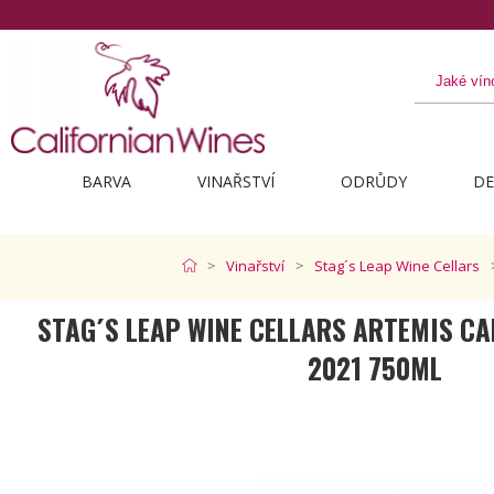
Objevte to nejlepší z Kalifornie
BARVA
VINAŘSTVÍ
ODRŮDY
DE
Vinařství
Stag´s Leap Wine Cellars
STAG´S LEAP WINE CELLARS ARTEMIS C
2021 750ML