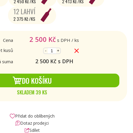
2 450 Kč /KS
2 413 Kč /KS
12 LAHVÍ
2 375 Kč /KS
2 500
Kč
Cena
s DPH
/ ks
t kusů
-
+
2 500
Kč s DPH
á suma
DO KOŠÍKU
SKLADEM 39 KS
Přidat do oblíbených
Dotaz prodejci
Sdílet