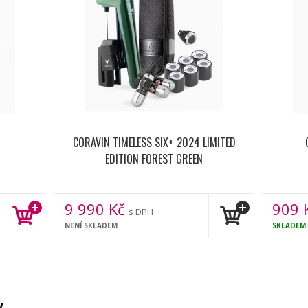
CORAVIN TIMELESS SIX+ 2024 LIMITED
EDITION FOREST GREEN
9 990
Kč
909
s DPH
NENÍ SKLADEM
SKLADEM
y