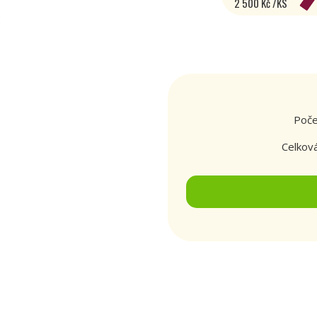
2 500 Kč /KS
Poče
Celkov