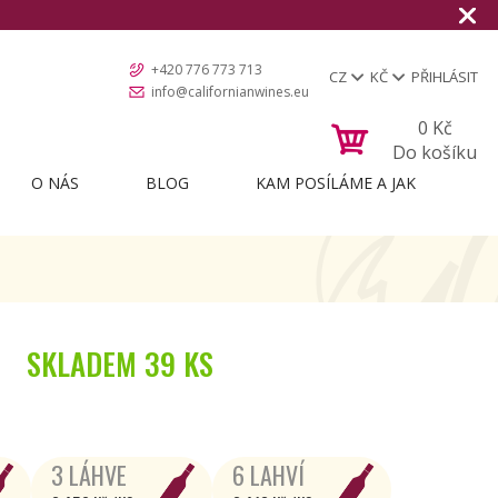
+420 776 773 713
CZ
KČ
PŘIHLÁSIT
info@californianwines.eu
0
Kč
Do košíku
O NÁS
BLOG
KAM POSÍLÁME A JAK
SKLADEM
39 KS
3 LÁHVE
6 LAHVÍ