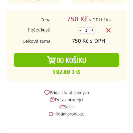
750
Kč
Cena
s DPH
/ ks
Počet kusů
-
+
750
Kč s DPH
Celková suma
DO KOŠÍKU
SKLADEM 3 KS
Přidat do oblíbených
Dotaz prodejci
Sdílet
Hlídání produktu