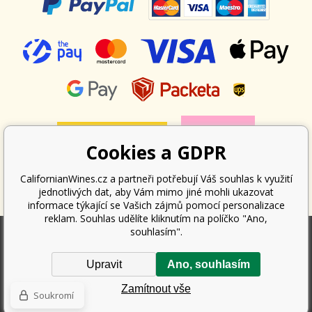
Cookies a GDPR
CalifornianWines.cz a partneři potřebují Váš souhlas k využití
jednotlivých dat, aby Vám mimo jiné mohli ukazovat
informace týkající se Vašich zájmů pomocí personalizace
reklam. Souhlas udělíte kliknutím na políčko "Ano,
souhlasím".
Podle zákona o evidenci tržeb je prodávající povinen vystavit kupujícímu
Upravit
Ano, souhlasím
účtenku. Zároveň je povinen zaevidovat přijatou tržbu u správce daně
online; v případě technického výpadku pak nejpozději do 48 hodin.
Zamítnout vše
Copyright ©
Californian Wines Export s.r.o.
2026. Všechna práva
Soukromí
vyhrazena.
Tvorba a pronájem eshopů
BINARGON.cz