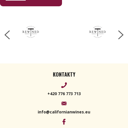
Spiked
Cider 170 g
KONTAKTY
+420 776 773 713
info@californianwines.eu