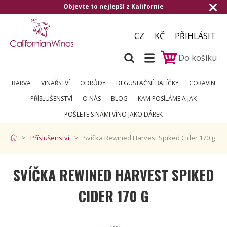
Objevte to nejlepší z Kalifornie
CZ
KČ
PŘIHLÁSIT
Do košíku
BARVA
VINAŘSTVÍ
ODRŮDY
DEGUSTAČNÍ BALÍČKY
CORAVIN
PŘÍSLUŠENSTVÍ
O NÁS
BLOG
KAM POSÍLÁME A JAK
POŠLETE S NÁMI VÍNO JAKO DÁREK
Příslušenství
Svíčka Rewined Harvest Spiked Cider 170 g
SVÍČKA REWINED HARVEST SPIKED
CIDER 170 G