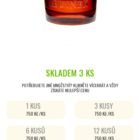
SKLADEM
3 KS
POTŘEBUJETE JINÉ MNOŽSTVÍ? KLIKNĚTE VÍCEKRÁT A VŽDY
ZÍSKÁTE NEJLEPŠÍ CENU
1 KUS
3 KUSY
750 Kč /KS
750 Kč /KS
6 KUSŮ
12 KUSŮ
750 Kč /KS
750 Kč /KS