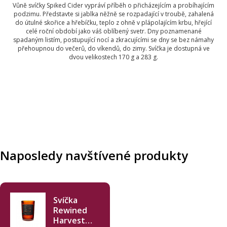
Vůně svíčky Spiked Cider vypráví příběh o přicházejícím a probíhajícím
podzimu. Představte si jablka něžně se rozpadající v troubě, zahalená
do útulné skořice a hřebíčku, teplo z ohně v plápolajícím krbu, hřející
celé roční období jako váš oblíbený svetr. Dny poznamenané
spadaným listím, postupující nocí a zkracujícími se dny se bez námahy
přehoupnou do večerů, do víkendů, do zimy. Svíčka je dostupná ve
dvou velikostech 170 g a 283 g.
Naposledy navštívené produkty
Svíčka
Rewined
Harvest