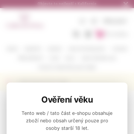
ornie
Doručení zdarma od 1.500,- do ČR a
CZ
KČ
PŘIHLÁSIT
Do košíku
BARVA
VINAŘSTVÍ
ODRŮDY
DEGUSTAČNÍ BALÍČKY
CORAVIN
PŘÍSLUŠENSTVÍ
O NÁS
BLOG
KAM POSÍLÁME A JAK
POŠLETE S NÁMI VÍNO JAKO DÁREK
Svíčka Rewined Pinot Grigio
KATEGORIE
Ověření věku
Signature Collection
Tento web / tato část e-shopu obsahuje
zboží nebo obsah určený pouze pro
osoby starší 18 let.