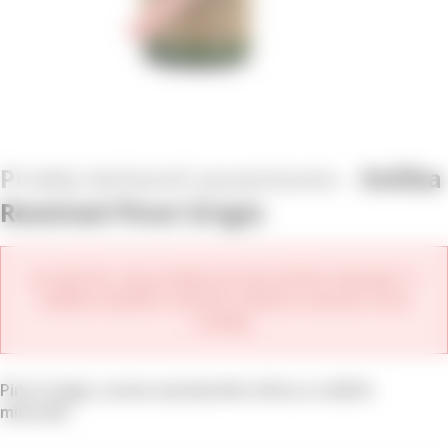
Svíčka
Rewined Pinot Grigio
Je nám líto, ale produkt již není možné zakoupit. V
nabídce daného vinařství můžete zobrazit nové
ročníky.
Pinot Grigio, aroma santalového dřeva a svěžích
minerálů.