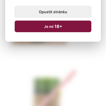
Opustit stránku
18+
Je mi
Dočasně nedostupné