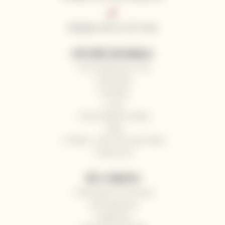
Sledujte nás na Tik Toku
UŽITEČNÉ INFORMACE
Proč nakupovat u nás
Naši vinaři
Kontakty
O nás
Často kladené otázky
Blog
Pošlete s námi víno jako dárek
Impressum
VŠE O NÁKUPU
Odstoupení od smlouvy
Jak nakupovat
Registrace