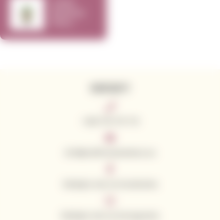
Svíčka
Rewined
Pinot
Grigio
KONTAKTY
+420 776 773 713
info@californianwines.eu
Sledujte nás na Facebooku
Sledujte nás na Instagramu