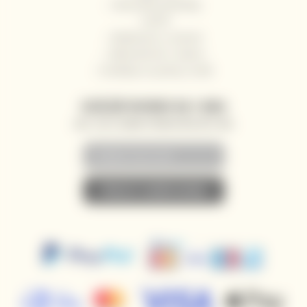
Obchodní podmínky
GDPR
Reklamace a vrácení
Velkoobchod / Gastro
Dodávky na jachty a lodě
ZASÍLÁNÍ NOVINEK NA E-MAIL
AKCE, SLEVY A NOVINKY PŘEDNOSTNĚ NA VÁŠ E-MAIL
• PŘIHLÁSIT K ODBĚRU NOVINEK •