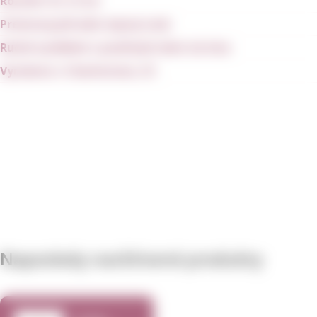
Rozměr: 8 x 12 cm
Prémiový přírodní sójový vosk
Ručně vyráběné z použitých lahví od vína
Vyrobeno v Charlestonu, SC
Naposledy navštívené produkty