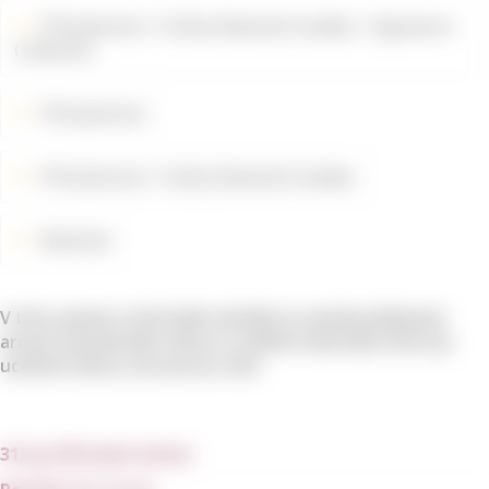
Příslušenství
Svíčky Rewined Candles
Signature
Collection
Příslušenství
Příslušenství
Svíčky Rewined Candles
Rewined
V této jemné a čisté bílé odrůdě se nachází příjemné
aroma santalového dřeva a svěžích minerálů, které je
ucelené silnou citrusovou vůní.
312 g/ 80 hodin hoření