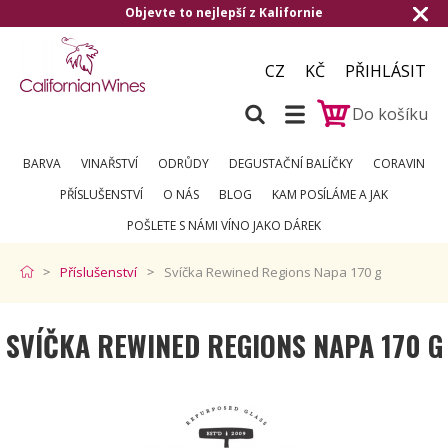
Objevte to nejlepší z Kalifornie
CZ
KČ
PŘIHLÁSIT
Do košíku
BARVA
VINAŘSTVÍ
ODRŮDY
DEGUSTAČNÍ BALÍČKY
CORAVIN
PŘÍSLUŠENSTVÍ
O NÁS
BLOG
KAM POSÍLÁME A JAK
POŠLETE S NÁMI VÍNO JAKO DÁREK
Příslušenství
Svíčka Rewined Regions Napa 170 g
SVÍČKA REWINED REGIONS NAPA 170 G