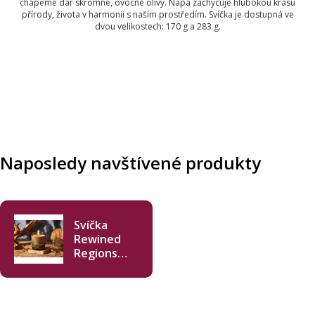
chápeme dar skromné, ovocné olivy. Napa zachycuje hlubokou krásu
přírody, života v harmonii s naším prostředím. Svíčka je dostupná ve
dvou velikostech: 170 g a 283 g.
Naposledy navštívené produkty
Svíčka
Rewined
Regions
Napa 170 g