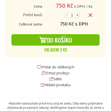
750
Kč
Cena
s DPH
/ ks
Počet kusů
-
+
750
Kč s DPH
Celková suma
DO KOŠÍKU
SKLADEM 3 KS
Přidat do oblíbených
Dotaz prodejci
Sdílet
Hlídání produktu
Hluboké naslouchání je formou úcty ke světu. Díky němu přijímáme
vědomosti prastarých sekvojí, dešifrujeme šepot minerálů ze země a