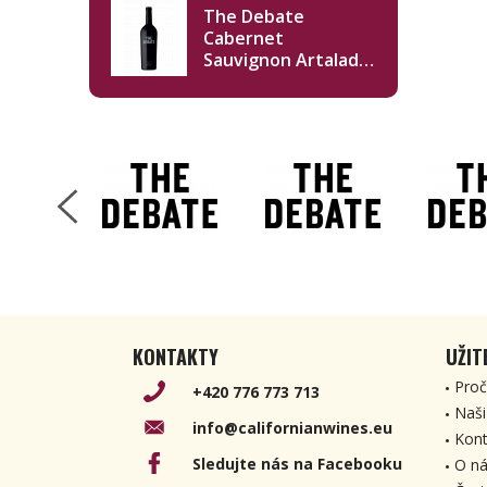
The Debate
Cabernet
Sauvignon Artalade
Vineyard 2019 750ml
KONTAKTY
UŽIT
Proč
+420 776 773 713
Naši
info@californianwines.eu
Kont
Sledujte nás na Facebooku
O ná