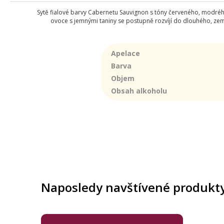
Sytě fialové barvy Cabernetu Sauvignon s tóny červeného, modré
ovoce s jemnými taniny se postupně rozvíjí do dlouhého, zem
Apelace
Barva
Objem
Obsah alkoholu
Naposledy navštívené produkt