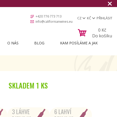
+420 776 773 713
CZ
KČ
PŘIHLÁSIT
info@californianwines.eu
0
Kč
Do košíku
O NÁS
BLOG
KAM POSÍLÁME A JAK
SKLADEM
1 KS
3 LÁHVE
6 LAHVÍ