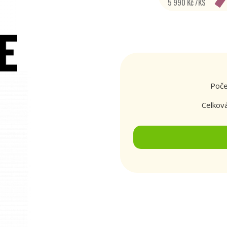
5 990 Kč /KS
Poče
Celkov