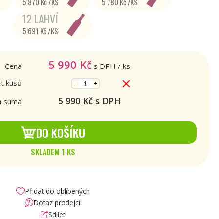
5 870 Kč /KS
5 780 Kč /KS
12 LAHVÍ
5 691 Kč /KS
5 990
Kč
Cena
s DPH
/ ks
t kusů
-
+
5 990
Kč s DPH
á suma
DO KOŠÍKU
SKLADEM 1 KS
Přidat do oblíbených
Dotaz prodejci
Sdílet