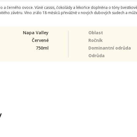
ho a černého ovoce. Vůně cassis, čokolády a lékořice doplněna o tóny švestko
itého závěru. Víno zrálo 18 měsíců převážně v nových dubových sudech a můžete
Napa Valley
Oblast
Červené
Ročník
750ml
Dominantní odrůda
Odrůda
y