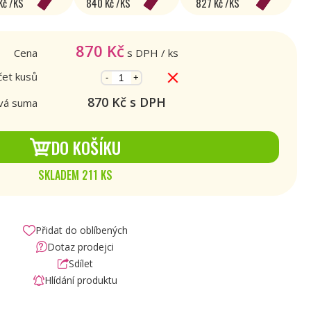
Kč /KS
840 Kč /KS
827 Kč /KS
870
Kč
Cena
s DPH
/ ks
et kusů
-
+
870
Kč s DPH
vá suma
DO KOŠÍKU
SKLADEM 211 KS
Přidat do oblíbených
Dotaz prodejci
Sdílet
Hlídání produktu