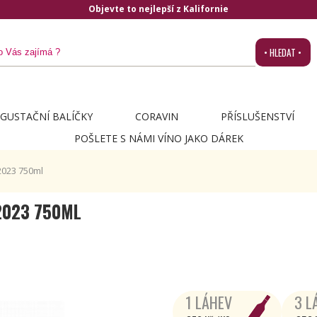
Objevte to nejlepší z Kalifornie
• HLEDAT •
GUSTAČNÍ BALÍČKY
CORAVIN
PŘÍSLUŠENSTVÍ
POŠLETE S NÁMI VÍNO JAKO DÁREK
2023 750ml
2023 750ML
1 LÁHEV
3 L