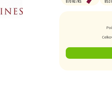
870 Kč /KS
853 
Poč
Celko