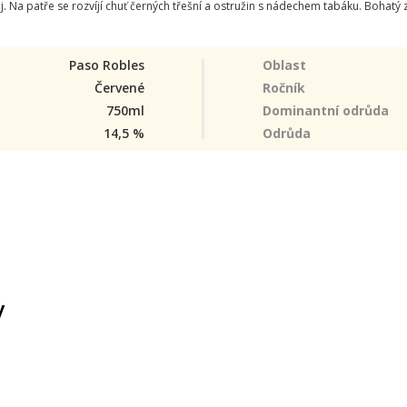
. Na patře se rozvíjí chuť černých třešní a ostružin s nádechem tabáku. Bohatý 
Paso Robles
Oblast
Červené
Ročník
750ml
Dominantní odrůda
14,5 %
Odrůda
y