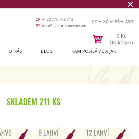
+420 776 773 713
CZ
KČ
PŘIHLÁSIT
info@californianwines.eu
0
Kč
Do košíku
O NÁS
BLOG
KAM POSÍLÁME A JAK
SKLADEM
211 KS
ÁHVE
6 LAHVÍ
12 LAHVÍ