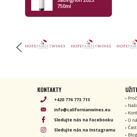
Sauvignon 2023
750ml
KONTAKTY
UŽIT
Proč
+420 776 773 713
Naši
info@californianwines.eu
Kont
Sledujte nás na Facebooku
O ná
Čast
Sledujte nás na Instagramu
Blog