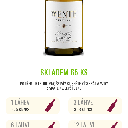
SKLADEM
65 KS
POTŘEBUJETE JINÉ MNOŽSTVÍ? KLIKNĚTE VÍCEKRÁT A VŽDY
ZÍSKÁTE NEJLEPŠÍ CENU
1 LÁHEV
3 LÁHVE
375 Kč /KS
368 Kč /KS
6 LAHVÍ
12 LAHVÍ