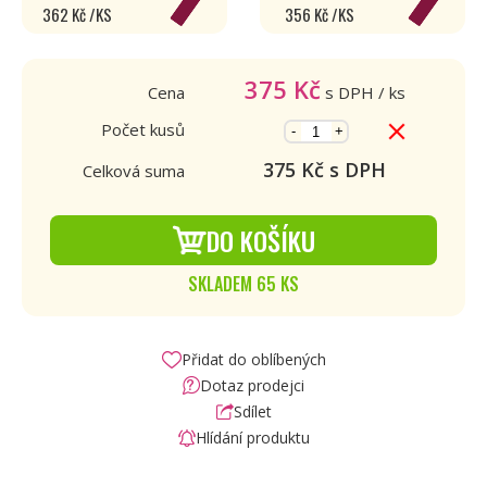
362 Kč /KS
356 Kč /KS
375
Kč
Cena
s DPH
/ ks
Počet kusů
-
+
375
Kč s DPH
Celková suma
DO KOŠÍKU
SKLADEM 65 KS
Přidat do oblíbených
Dotaz prodejci
Sdílet
Hlídání produktu