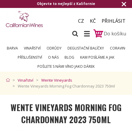
Objevte to nejlepší z Kalifornie
CZ
KČ
PŘIHLÁSIT
Do košíku
BARVA
VINAŘSTVÍ
ODRŮDY
DEGUSTAČNÍ BALÍČKY
CORAVIN
PŘÍSLUŠENSTVÍ
O NÁS
BLOG
KAM POSÍLÁME A JAK
POŠLETE S NÁMI VÍNO JAKO DÁREK
Vinařství
Wente Vineyards
Wente Vineyards Morning Fog Chardonnay 2023 750ml
WENTE VINEYARDS MORNING FOG
CHARDONNAY 2023 750ML