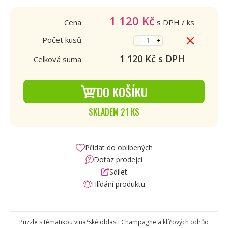
1 120
Kč
Cena
s DPH
/ ks
Počet kusů
-
+
1 120
Kč s DPH
Celková suma
DO KOŠÍKU
SKLADEM 21 KS
Přidat do oblíbených
Dotaz prodejci
Sdílet
Hlídání produktu
Puzzle s tématikou vinařské oblasti Champagne a klíčových odrůd