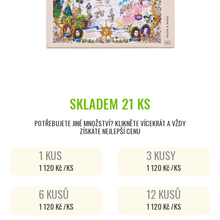
SKLADEM
21 KS
POTŘEBUJETE JINÉ MNOŽSTVÍ? KLIKNĚTE VÍCEKRÁT A VŽDY
ZÍSKÁTE NEJLEPŠÍ CENU
1 KUS
3 KUSY
1 120 Kč /KS
1 120 Kč /KS
6 KUSŮ
12 KUSŮ
1 120 Kč /KS
1 120 Kč /KS