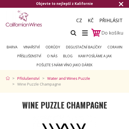
Objevte to nejlepší z Kalifornie
CZ
KČ
PŘIHLÁSIT
Do košíku
BARVA
VINAŘSTVÍ
ODRŮDY
DEGUSTAČNÍ BALÍČKY
CORAVIN
PŘÍSLUŠENSTVÍ
O NÁS
BLOG
KAM POSÍLÁME A JAK
POŠLETE S NÁMI VÍNO JAKO DÁREK
Příslušenství
Water and Wines Puzzle
Wine Puzzle Champagne
WINE PUZZLE CHAMPAGNE