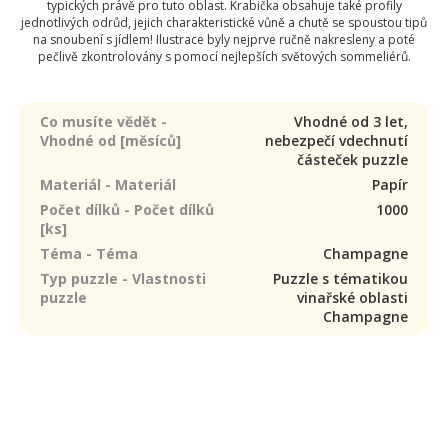
typických právě pro tuto oblast. Krabička obsahuje také profily
jednotlivých odrůd, jejich charakteristické vůně a chutě se spoustou tipů
na snoubení s jídlem! Ilustrace byly nejprve ručně nakresleny a poté
pečlivě zkontrolovány s pomocí nejlepších světových sommeliérů.
Co musíte vědět -
Vhodné od 3 let,
Vhodné od [měsíců]
nebezpečí vdechnutí
částeček puzzle
Materiál - Materiál
Papír
Počet dílků - Počet dílků
1000
[ks]
Téma - Téma
Champagne
Typ puzzle - Vlastnosti
Puzzle s tématikou
puzzle
vinařské oblasti
Champagne