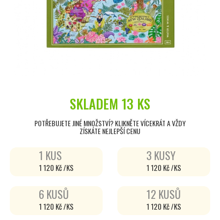
SKLADEM
13 KS
POTŘEBUJETE JINÉ MNOŽSTVÍ? KLIKNĚTE VÍCEKRÁT A VŽDY
ZÍSKÁTE NEJLEPŠÍ CENU
1 KUS
3 KUSY
1 120 Kč /KS
1 120 Kč /KS
6 KUSŮ
12 KUSŮ
1 120 Kč /KS
1 120 Kč /KS