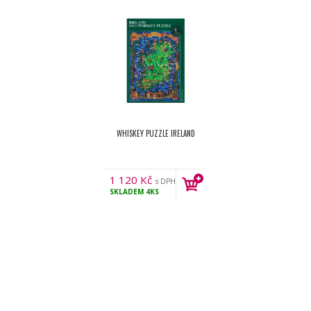
WHISKEY PUZZLE IRELAND
1 120
Kč
s DPH
SKLADEM
4KS