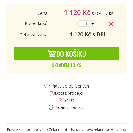
1 120
Kč
Cena
s DPH
/ ks
Počet kusů
-
+
1 120
Kč s DPH
Celková suma
DO KOŠÍKU
SKLADEM 13 KS
Přidat do oblíbených
Dotaz prodejci
Sdílet
Hlídání produktu
Puzzle s mapou Nového Zélandu představuje novozélandské vinice od