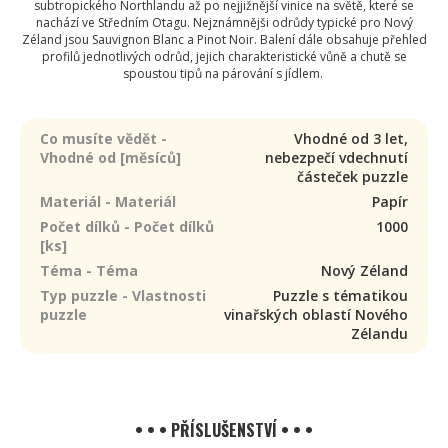
subtropického Northlandu až po nejjižnější vinice na světě, které se
nachází ve Středním Otagu. Nejznámnějši odrůdy typické pro Nový
Zéland jsou Sauvignon Blanc a Pinot Noir. Balení dále obsahuje přehled
profilů jednotlivých odrůd, jejich charakteristické vůně a chutě se
spoustou tipů na párování s jídlem.
Co musíte vědět -
Vhodné od 3 let,
Vhodné od [měsíců]
nebezpečí vdechnutí
částeček puzzle
Materiál - Materiál
Papír
Počet dílků - Počet dílků
1000
[ks]
Téma - Téma
Nový Zéland
Typ puzzle - Vlastnosti
Puzzle s tématikou
puzzle
vinařských oblastí Nového
Zélandu
• • • PŘÍSLUŠENSTVÍ • • •