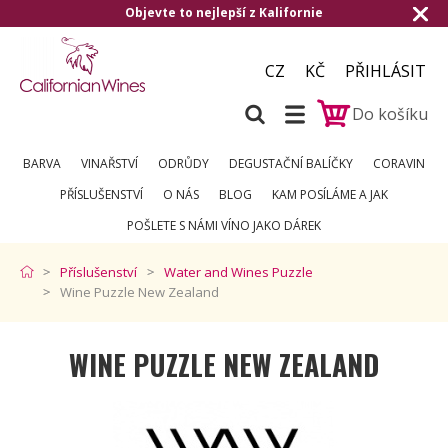
evte to nejlepší z Kalifornie
Doručení zda
CZ
KČ
PŘIHLÁSIT
Do košíku
BARVA
VINAŘSTVÍ
ODRŮDY
DEGUSTAČNÍ BALÍČKY
CORAVIN
PŘÍSLUŠENSTVÍ
O NÁS
BLOG
KAM POSÍLÁME A JAK
POŠLETE S NÁMI VÍNO JAKO DÁREK
Příslušenství
Water and Wines Puzzle
Wine Puzzle New Zealand
WINE PUZZLE NEW ZEALAND