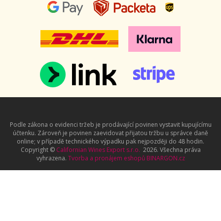
Podle zákona o evidenci tržeb je prodávající povinen vystavit kupujícímu
účtenku. Zároveň je povinen zaevidovat přijatou tržbu u správce daně
online; v případě technického výpadku pak nejpozději do 48 hodin.
Copyright ©
Californian Wines Export s.r.o.
2026. Všechna práva
vyhrazena.
Tvorba a pronájem eshopů
BINARGON.cz