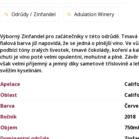
Odrůdy
Zinfandel
Adulation Winery
Výborný Zinfandel pro začátečníky v této odrůdě. Tmavá
fialová barva již napovídá, že se jedná o plnější víno. Ve vů
podbízí tóny zralých švestek, tmavé čokolády, koření a ka
chuti je víno poté velmi opulentní, mohutné a plné. Závěr
však velmi příjemný a jemný díky sametové tříslovině a l
svěžím kyselinám.
Apelace
Calif
Oblast
Calif
Barva
Červ
Ročník
2018
Objem
750m
Dominantní odrůda
Zinfa