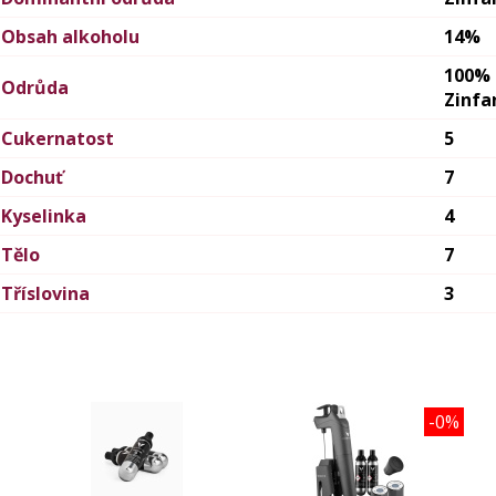
Obsah alkoholu
14%
100%
Odrůda
Zinfa
Cukernatost
5
Dochuť
7
Kyselinka
4
Tělo
7
Tříslovina
3
-0%