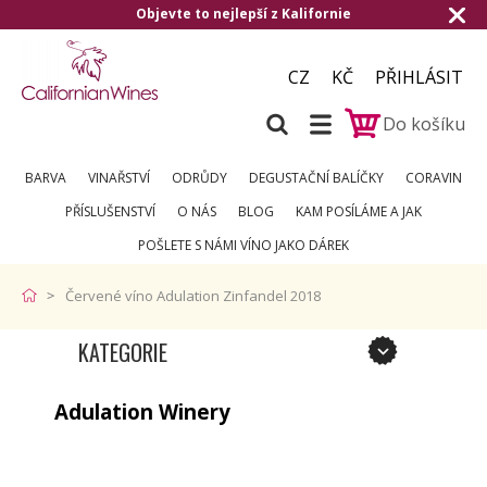
Objevte to nejlepší z Kalifornie
CZ
KČ
PŘIHLÁSIT
Do košíku
BARVA
VINAŘSTVÍ
ODRŮDY
DEGUSTAČNÍ BALÍČKY
CORAVIN
PŘÍSLUŠENSTVÍ
O NÁS
BLOG
KAM POSÍLÁME A JAK
POŠLETE S NÁMI VÍNO JAKO DÁREK
Červené víno Adulation Zinfandel 2018
KATEGORIE
Adulation Winery