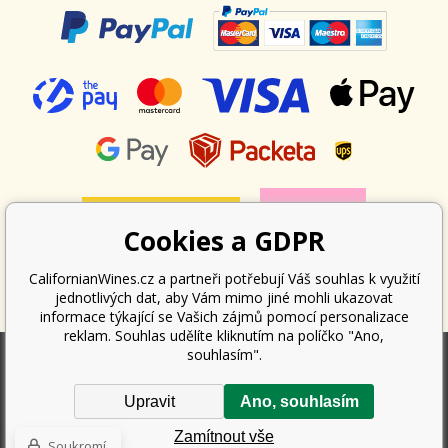
Cookies a GDPR
CalifornianWines.cz a partneři potřebují Váš souhlas k využití
jednotlivých dat, aby Vám mimo jiné mohli ukazovat
informace týkající se Vašich zájmů pomocí personalizace
reklam. Souhlas udělíte kliknutím na políčko "Ano,
souhlasím".
Podle zákona o evidenci tržeb je prodávající povinen vystavit kupujícímu
Upravit
Ano, souhlasím
účtenku. Zároveň je povinen zaevidovat přijatou tržbu u správce daně
online; v případě technického výpadku pak nejpozději do 48 hodin.
Zamítnout vše
Copyright ©
Californian Wines Export s.r.o.
2026. Všechna práva
Soukromí