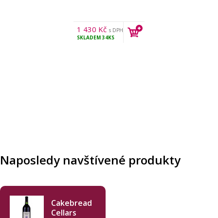
1 430
Kč
s DPH
SKLADEM
34KS
Naposledy navštívené produkty
Cakebread
Cellars