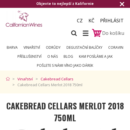
o nejlepší z Kalifornie
Doručení zdarma o
CZ
KČ
PŘIHLÁSIT
Do košíku
BARVA
VINAŘSTVÍ
ODRŮDY
DEGUSTAČNÍ BALÍČKY
CORAVIN
PŘÍSLUŠENSTVÍ
O NÁS
BLOG
KAM POSÍLÁME A JAK
POŠLETE S NÁMI VÍNO JAKO DÁREK
Vinařství
Cakebread Cellars
Cakebread Cellars Merlot 2018 750ml
CAKEBREAD CELLARS MERLOT 2018
750ML