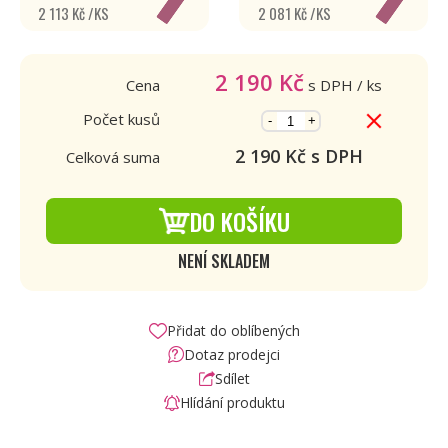
2 113 Kč /KS
2 081 Kč /KS
2 190
Kč
Cena
s DPH
/ ks
Počet kusů
-
+
2 190
Kč s DPH
Celková suma
DO KOŠÍKU
NENÍ SKLADEM
Přidat do oblíbených
Dotaz prodejci
Sdílet
Hlídání produktu