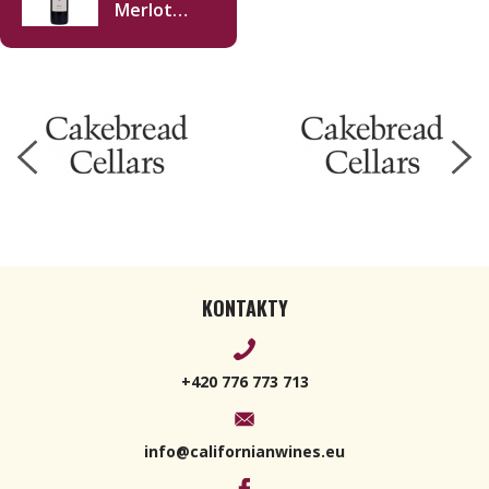
Merlot
2018 750ml
KONTAKTY
+420 776 773 713
info@californianwines.eu