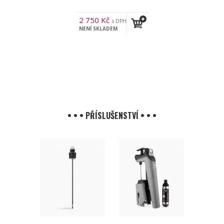
2 750
Kč
s DPH
NENÍ SKLADEM
• • • PŘÍSLUŠENSTVÍ • • •