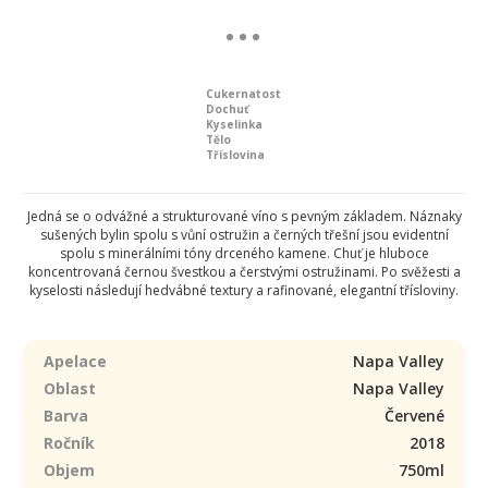
Cukernatost
Dochuť
Kyselinka
Tělo
Tříslovina
Jedná se o odvážné a strukturované víno s pevným základem. Náznaky
sušených bylin spolu s vůní ostružin a černých třešní jsou evidentní
spolu s minerálními tóny drceného kamene. Chuť je hluboce
koncentrovaná černou švestkou a čerstvými ostružinami. Po svěžesti a
kyselosti následují hedvábné textury a rafinované, elegantní třísloviny.
Apelace
Napa Valley
Oblast
Napa Valley
Barva
Červené
Ročník
2018
Objem
750ml