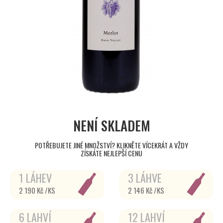
NENÍ SKLADEM
POTŘEBUJETE JINÉ MNOŽSTVÍ? KLIKNĚTE VÍCEKRÁT A VŽDY
ZÍSKÁTE NEJLEPŠÍ CENU
1 LÁHEV
3 LÁHVE
2 190 Kč /KS
2 146 Kč /KS
6 LAHVÍ
12 LAHVÍ