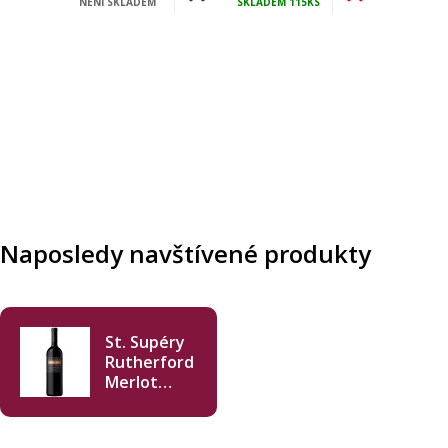
NENÍ SKLADEM
SKLADEM
115KS
Naposledy navštívené produkty
St. Supéry
Rutherford
Merlot
2016 750ml