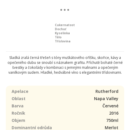
Cukernatost
Dochuť
Kyselinka
Tělo
Tříslovina
Sladká zralá černá třešeň s tóny muškátového oříšku, skořice, kávy a
opečeného dubu se snoubí s náznakem grafitu. Příchutě bohaté černé
švestky a čokolády v kombinaci s jemnými malinami a opečeným
vanilkovým sudem. Hladké, hedvábné víno s elegantními tříslovinami.
Apelace
Rutherford
Oblast
Napa Valley
Barva
Červené
Ročník
2016
Objem
750ml
Dominantní odrůda
Merlot