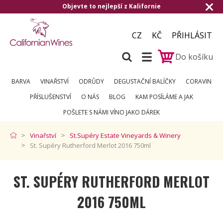
Objevte to nejlepší z Kalifornie
Doru
CZ
KČ
PŘIHLÁSIT
Do košíku
BARVA
VINAŘSTVÍ
ODRŮDY
DEGUSTAČNÍ BALÍČKY
CORAVIN
PŘÍSLUŠENSTVÍ
O NÁS
BLOG
KAM POSÍLÁME A JAK
POŠLETE S NÁMI VÍNO JAKO DÁREK
Vinařství
St.Supéry Estate Vineyards & Winery
St. Supéry Rutherford Merlot 2016 750ml
ST. SUPÉRY RUTHERFORD MERLOT
2016 750ML