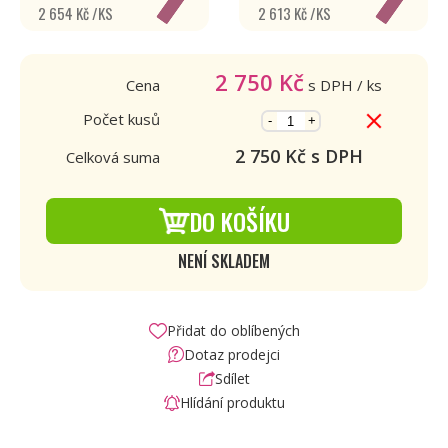
2 654 Kč /KS
2 613 Kč /KS
2 750
Kč
Cena
s DPH
/ ks
Počet kusů
-
+
2 750
Kč s DPH
Celková suma
DO KOŠÍKU
NENÍ SKLADEM
Přidat do oblíbených
Dotaz prodejci
Sdílet
Hlídání produktu