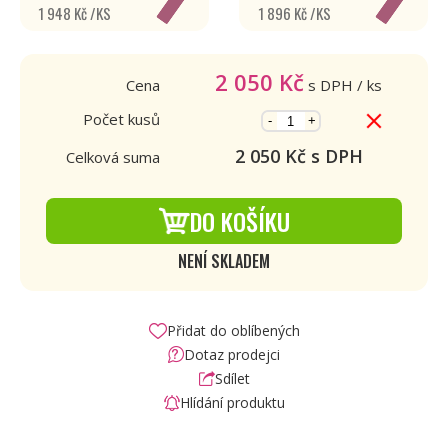
1 948 Kč /KS
1 896 Kč /KS
2 050
Kč
Cena
s DPH
/ ks
Počet kusů
-
+
2 050
Kč s DPH
Celková suma
DO KOŠÍKU
NENÍ SKLADEM
Přidat do oblíbených
Dotaz prodejci
Sdílet
Hlídání produktu