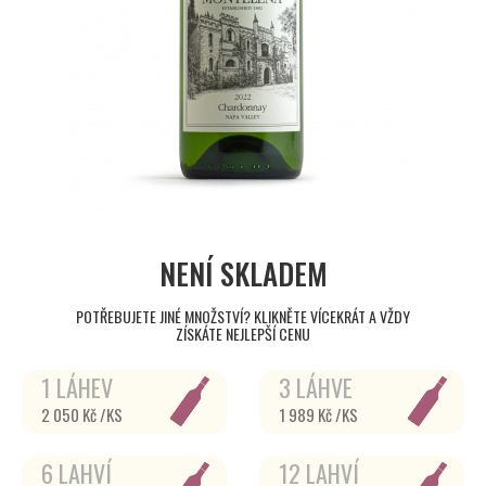
NENÍ SKLADEM
POTŘEBUJETE JINÉ MNOŽSTVÍ? KLIKNĚTE VÍCEKRÁT A VŽDY
ZÍSKÁTE NEJLEPŠÍ CENU
1 LÁHEV
3 LÁHVE
2 050 Kč /KS
1 989 Kč /KS
6 LAHVÍ
12 LAHVÍ