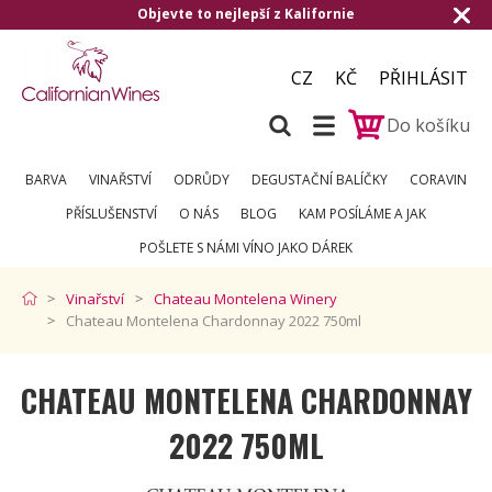
 Kalifornie
Doručení zdarma od 1.500,- d
CZ
KČ
PŘIHLÁSIT
Do košíku
BARVA
VINAŘSTVÍ
ODRŮDY
DEGUSTAČNÍ BALÍČKY
CORAVIN
PŘÍSLUŠENSTVÍ
O NÁS
BLOG
KAM POSÍLÁME A JAK
POŠLETE S NÁMI VÍNO JAKO DÁREK
Vinařství
Chateau Montelena Winery
Chateau Montelena Chardonnay 2022 750ml
CHATEAU MONTELENA CHARDONNAY
2022 750ML