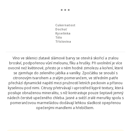
Cukernatost
Dochuť
Kyselinka
Tělo
Tříslovina
Víno ve sklenici zlatavě slámové barvy se otevírá skořicí a zralou
broskví, podpořenou vůní melounu, fíku a hrušky. Při uvolnění je více
ovocné než květinové, přesto je v něm hodně zimolezu a koření, které
se zjemňuje do zeleného jablka a vanilky. Zpočátku se snoubí s
citronovým tvarohem a zralým pomerančem, ve středním patře
přechází dynamické napětí mezi pružností letních peckovin a přísnou
kyselinou pod nimi. Citrusy přetrvávají i uprostřed kypré textury, která
posiluje obnaženou mineralitu, s níž kontrastuje pouze šeptavě jemný
nádech čerstvě upečeného chleba. Jasné a svěží zralé meruňky spolu s
pomerančovou marmeládou dodávají lehkou sladkost opepřenou
opečenými mandlemi a hřebíčkem.