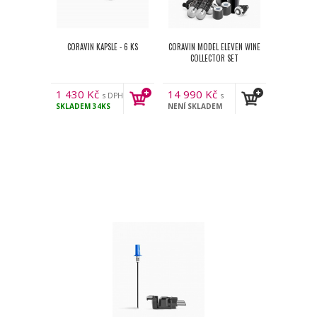
CORAVIN KAPSLE - 6 KS
CORAVIN MODEL ELEVEN WINE
COLLECTOR SET
1 430
Kč
14 990
Kč
s DPH
s
SKLADEM
34KS
NENÍ SKLADEM
DPH