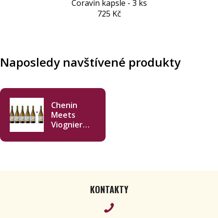
Coravin kapsle - 3 ks
725 Kč
Naposledy navštívené produkty
Chenin
Meets
Viognier
Tasting
Pack Pine
Ridge
Chenin
Blanc
Viognier
KONTAKTY
5+1 750ml