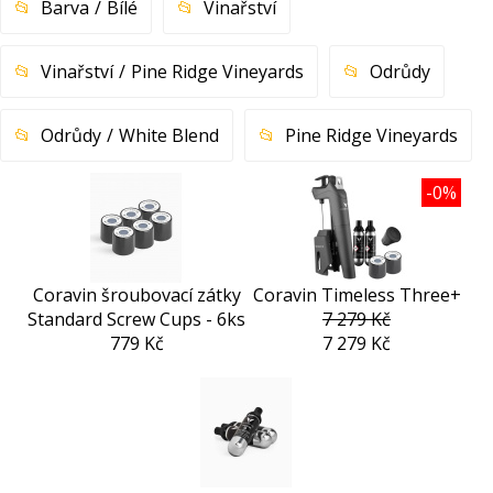
Barva
Bílé
Vinařství
Vinařství
Pine Ridge Vineyards
Odrůdy
Odrůdy
White Blend
Pine Ridge Vineyards
-0%
Coravin šroubovací zátky
Coravin Timeless Three+
Standard Screw Cups - 6ks
7 279 Kč
779 Kč
7 279 Kč