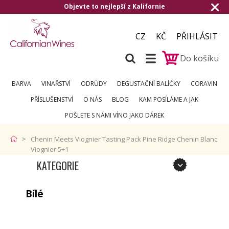
Objevte to nejlepší z Kalifornie
CZ
KČ
PŘIHLÁSIT
Do košíku
BARVA
VINAŘSTVÍ
ODRŮDY
DEGUSTAČNÍ BALÍČKY
CORAVIN
PŘÍSLUŠENSTVÍ
O NÁS
BLOG
KAM POSÍLÁME A JAK
POŠLETE S NÁMI VÍNO JAKO DÁREK
Chenin Meets Viognier Tasting Pack Pine Ridge Chenin Blanc
Viognier 5+1
KATEGORIE
Bílé